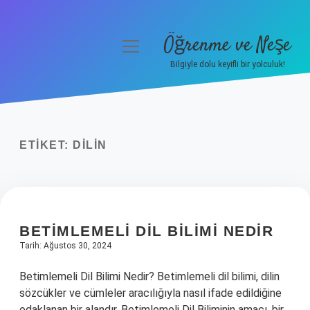
Öğrenme ve Neşe
menüyü
aç
Bilgiyle dolu keyifli bir yolculuk!
Anasayfa
Gizlilik Politikası
ETIKET:
DILIN
Yasal Uyarı
Hakkımızda
BETIMLEMELI DIL BILIMI NEDIR
Tarih: Ağustos 30, 2024
Betimlemeli Dil Bilimi Nedir? Betimlemeli dil bilimi, dilin
sözcükler ve cümleler aracılığıyla nasıl ifade edildiğine
odaklanan bir alandır. Betimlemeli Dil Biliminin amacı, bir