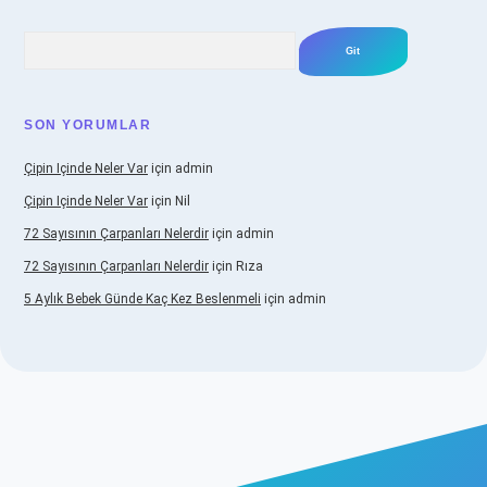
Arama
SON YORUMLAR
Çipin Içinde Neler Var
için
admin
Çipin Içinde Neler Var
için
Nil
72 Sayısının Çarpanları Nelerdir
için
admin
72 Sayısının Çarpanları Nelerdir
için
Rıza
5 Aylık Bebek Günde Kaç Kez Beslenmeli
için
admin
iş
https://www.betexper.xyz/
elexbetgiris.org