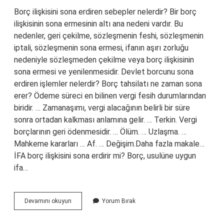
Borç ilişkisini sona erdiren sebepler nelerdir? Bir borç
ilişkisinin sona ermesinin altı ana nedeni vardır. Bu
nedenler, geri çekilme, sözleşmenin feshi, sözleşmenin
iptali, sözleşmenin sona ermesi, ifanın aşırı zorluğu
nedeniyle sözleşmeden çekilme veya borç ilişkisinin
sona ermesi ve yenilenmesidir. Devlet borcunu sona
erdiren işlemler nelerdir? Borç tahsilatı ne zaman sona
erer? Ödeme süreci en bilinen vergi fesih durumlarından
biridir. … Zamanaşımı, vergi alacağının belirli bir süre
sonra ortadan kalkması anlamına gelir. … Terkin. Vergi
borçlarının geri ödenmesidir. … Ölüm. … Uzlaşma. …
Mahkeme kararları … Af. … Değişim.Daha fazla makale…
İFA borç ilişkisini sona erdirir mi? Borç, usulüne uygun
ifa…
Borç
Devamını okuyun
Yorum Bırak
Ilişkisini
Ve