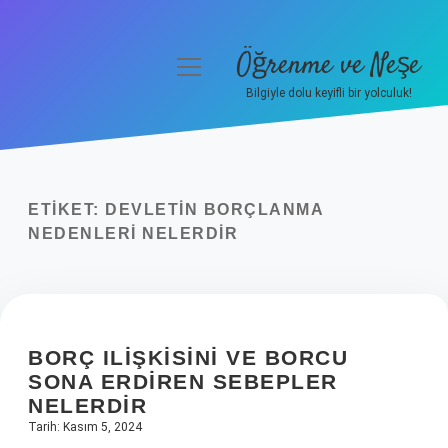
Öğrenme ve Neşe
menüyü
aç
Bilgiyle dolu keyifli bir yolculuk!
Anasayfa
Gizlilik Politikası
ETIKET:
DEVLETIN BORÇLANMA
Yasal Uyarı
NEDENLERI NELERDIR
Hakkımızda
BORÇ ILIŞKISINI VE BORCU
SONA ERDIREN SEBEPLER
NELERDIR
Tarih: Kasım 5, 2024