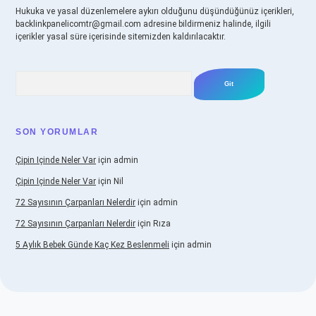
Hukuka ve yasal düzenlemelere aykırı olduğunu düşündüğünüz içerikleri,
backlinkpanelicomtr@gmail.com
adresine bildirmeniz halinde, ilgili
içerikler yasal süre içerisinde sitemizden kaldırılacaktır.
Arama
SON YORUMLAR
Çipin Içinde Neler Var
için
admin
Çipin Içinde Neler Var
için
Nil
72 Sayısının Çarpanları Nelerdir
için
admin
72 Sayısının Çarpanları Nelerdir
için
Rıza
5 Aylık Bebek Günde Kaç Kez Beslenmeli
için
admin