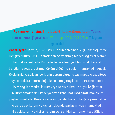
ş
https://www.betexper.xyz/
elexbetgiris.org
Reklam ve İletişim:
E-mail:
backlinkpaneli@gmail.com
Teams:
forumhizmeti@gmail.com
Whatsapp: 0262 606 0 726
Telegram:
@karabul
Yasal Uyarı:
Sitemiz, 5651 Sayılı Kanun gereğince Bilgi Teknolojileri ve
İletişim Kurumu (BTK) tarafından onaylanmış bir Yer Sağlayıcı olarak
hizmet vermektedir. Bu nedenle, sitedeki içerikleri proaktif olarak
denetleme veya araştırma yükümlülüğümüz bulunmamaktadır. Ancak,
üyelerimiz yazdıkları içeriklerin sorumluluğunu taşımakta olup, siteye
üye olarak bu sorumluluğu kabul etmiş sayılırlar. Bu internet sitesi,
herhangi bir marka, kurum veya şahıs şirketi ile hiçbir bağlantısı
bulunmamaktadır. Sitede yalnızca kendi hazırladığımız makaleler
paylaşılmaktadır. Burada yer alan içerikler haber niteliği taşımamakta
olup, gerçek kurum ve kişiler hakkında paylaşım yapılmamaktadır.
Gerçek kurum ve kişiler ile isim benzerlikleri tamamen tesadüfidir.