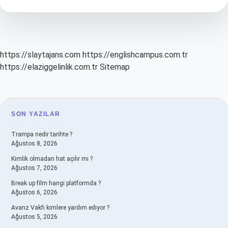
Borcu
Sona
Erdiren
Sebepler
Nelerdir
https://slaytajans.com
https://englishcampus.com.tr
https://elaziggelinlik.com.tr
Sitemap
SIDEBAR
SON YAZILAR
Trampa nedir tarihte ?
Ağustos 8, 2026
Kimlik olmadan hat açılır mı ?
Ağustos 7, 2026
Break up film hangi platformda ?
Ağustos 6, 2026
Avarız Vakfı kimlere yardım ediyor ?
Ağustos 5, 2026