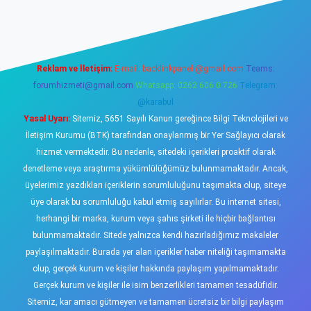
iş
https://www.betexper.xyz/
elexbetgiris.org
Reklam ve İletişim:
E-mail:
backlinkpaneli@gmail.com
Teams:
forumhizmeti@gmail.com
Whatsapp: 0262 606 0 726
Telegram:
@karabul
Yasal Uyarı:
Sitemiz, 5651 Sayılı Kanun gereğince Bilgi Teknolojileri ve
İletişim Kurumu (BTK) tarafından onaylanmış bir Yer Sağlayıcı olarak
hizmet vermektedir. Bu nedenle, sitedeki içerikleri proaktif olarak
denetleme veya araştırma yükümlülüğümüz bulunmamaktadır. Ancak,
üyelerimiz yazdıkları içeriklerin sorumluluğunu taşımakta olup, siteye
üye olarak bu sorumluluğu kabul etmiş sayılırlar. Bu internet sitesi,
herhangi bir marka, kurum veya şahıs şirketi ile hiçbir bağlantısı
bulunmamaktadır. Sitede yalnızca kendi hazırladığımız makaleler
paylaşılmaktadır. Burada yer alan içerikler haber niteliği taşımamakta
olup, gerçek kurum ve kişiler hakkında paylaşım yapılmamaktadır.
Gerçek kurum ve kişiler ile isim benzerlikleri tamamen tesadüfidir.
Sitemiz, kar amacı gütmeyen ve tamamen ücretsiz bir bilgi paylaşım