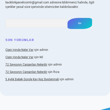
backlinkpanelicomtr@gmail.com
adresine bildirmeniz halinde, ilgili
içerikler yasal süre içerisinde sitemizden kaldırılacaktır.
Arama
SON YORUMLAR
Çipin Içinde Neler Var
için
admin
Çipin Içinde Neler Var
için
Nil
72 Sayısının Çarpanları Nelerdir
için
admin
72 Sayısının Çarpanları Nelerdir
için
Rıza
5 Aylık Bebek Günde Kaç Kez Beslenmeli
için
admin