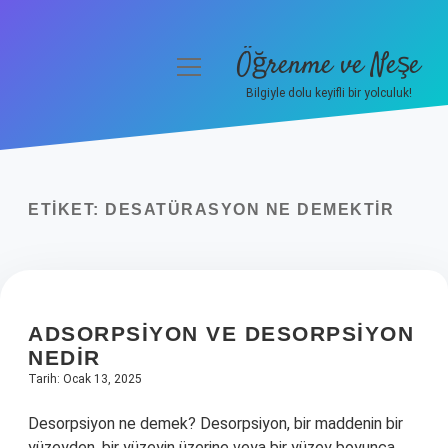
Öğrenme ve Neşe
menüyü
aç
Bilgiyle dolu keyifli bir yolculuk!
Anasayfa
Gizlilik Politikası
ETIKET:
DESATÜRASYON NE DEMEKTIR
Yasal Uyarı
Hakkımızda
ADSORPSIYON VE DESORPSIYON
NEDIR
Tarih: Ocak 13, 2025
Desorpsiyon ne demek? Desorpsiyon, bir maddenin bir
yüzeyden, bir yüzeyin üzerine veya bir yüzey boyunca