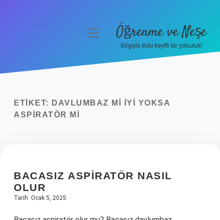
Öğrenme ve Neşe
menüyü
aç
Bilgiyle dolu keyifli bir yolculuk!
Anasayfa
Gizlilik Politikası
ETIKET:
DAVLUMBAZ MI IYI YOKSA
Yasal Uyarı
ASPIRATÖR MI
Hakkımızda
BACASIZ ASPIRATÖR NASIL
OLUR
Tarih: Ocak 5, 2025
Bacasız aspiratör olur mu? Bacasız davlumbaz