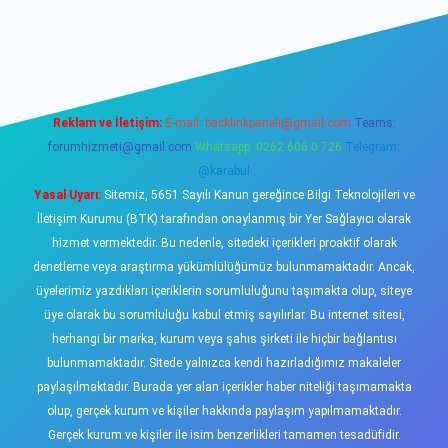
iş
https://www.betexper.xyz/
elexbetgiris.org
Reklam ve İletişim:
E-mail:
backlinkpaneli@gmail.com
Teams:
forumhizmeti@gmail.com
Whatsapp: 0262 606 0 726
Telegram:
@karabul
Yasal Uyarı:
Sitemiz, 5651 Sayılı Kanun gereğince Bilgi Teknolojileri ve
İletişim Kurumu (BTK) tarafından onaylanmış bir Yer Sağlayıcı olarak
hizmet vermektedir. Bu nedenle, sitedeki içerikleri proaktif olarak
denetleme veya araştırma yükümlülüğümüz bulunmamaktadır. Ancak,
üyelerimiz yazdıkları içeriklerin sorumluluğunu taşımakta olup, siteye
üye olarak bu sorumluluğu kabul etmiş sayılırlar. Bu internet sitesi,
herhangi bir marka, kurum veya şahıs şirketi ile hiçbir bağlantısı
bulunmamaktadır. Sitede yalnızca kendi hazırladığımız makaleler
paylaşılmaktadır. Burada yer alan içerikler haber niteliği taşımamakta
olup, gerçek kurum ve kişiler hakkında paylaşım yapılmamaktadır.
Gerçek kurum ve kişiler ile isim benzerlikleri tamamen tesadüfidir.