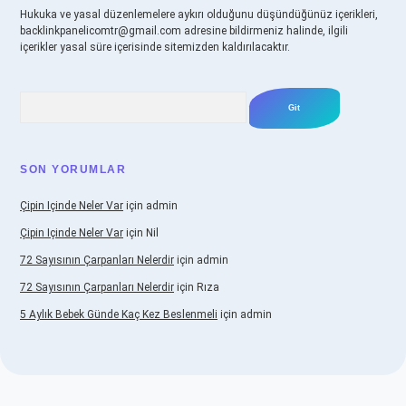
Hukuka ve yasal düzenlemelere aykırı olduğunu düşündüğünüz içerikleri,
backlinkpanelicomtr@gmail.com
adresine bildirmeniz halinde, ilgili
içerikler yasal süre içerisinde sitemizden kaldırılacaktır.
Arama
SON YORUMLAR
Çipin Içinde Neler Var
için
admin
Çipin Içinde Neler Var
için
Nil
72 Sayısının Çarpanları Nelerdir
için
admin
72 Sayısının Çarpanları Nelerdir
için
Rıza
5 Aylık Bebek Günde Kaç Kez Beslenmeli
için
admin