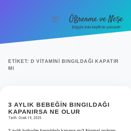
Öğrenme ve Neşe
menüyü
aç
Bilgiyle dolu keyifli bir yolculuk!
Anasayfa
Gizlilik Politikası
ETIKET:
D VITAMINI BINGILDAĞI KAPATIR
Yasal Uyarı
MI
Hakkımızda
3 AYLIK BEBEĞIN BINGILDAĞI
KAPANIRSA NE OLUR
Tarih: Ocak 19, 2025
3 aylık bebeğin bıngıldağı kapanır mı? Normal gelişim