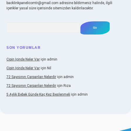
backlinkpanelicomtr@gmail.com
adresine bildirmeniz halinde, ilgili
içerikler yasal süre içerisinde sitemizden kaldırılacaktır.
Arama
SON YORUMLAR
Çipin Içinde Neler Var
için
admin
Çipin Içinde Neler Var
için
Nil
72 Sayısının Çarpanları Nelerdir
için
admin
72 Sayısının Çarpanları Nelerdir
için
Rıza
5 Aylık Bebek Günde Kaç Kez Beslenmeli
için
admin