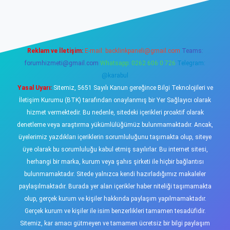
ş
https://www.betexper.xyz/
elexbetgiris.org
Reklam ve İletişim:
E-mail:
backlinkpaneli@gmail.com
Teams:
forumhizmeti@gmail.com
Whatsapp: 0262 606 0 726
Telegram:
@karabul
Yasal Uyarı:
Sitemiz, 5651 Sayılı Kanun gereğince Bilgi Teknolojileri ve
İletişim Kurumu (BTK) tarafından onaylanmış bir Yer Sağlayıcı olarak
hizmet vermektedir. Bu nedenle, sitedeki içerikleri proaktif olarak
denetleme veya araştırma yükümlülüğümüz bulunmamaktadır. Ancak,
üyelerimiz yazdıkları içeriklerin sorumluluğunu taşımakta olup, siteye
üye olarak bu sorumluluğu kabul etmiş sayılırlar. Bu internet sitesi,
herhangi bir marka, kurum veya şahıs şirketi ile hiçbir bağlantısı
bulunmamaktadır. Sitede yalnızca kendi hazırladığımız makaleler
paylaşılmaktadır. Burada yer alan içerikler haber niteliği taşımamakta
olup, gerçek kurum ve kişiler hakkında paylaşım yapılmamaktadır.
Gerçek kurum ve kişiler ile isim benzerlikleri tamamen tesadüfidir.
Sitemiz, kar amacı gütmeyen ve tamamen ücretsiz bir bilgi paylaşım