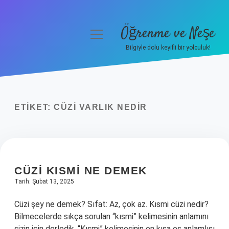
Öğrenme ve Neşe
menüyü
aç
Bilgiyle dolu keyifli bir yolculuk!
Anasayfa
Gizlilik Politikası
ETIKET:
CÜZI VARLIK NEDIR
Yasal Uyarı
Hakkımızda
CÜZI KISMI NE DEMEK
Tarih: Şubat 13, 2025
Cüzi şey ne demek? Sıfat: Az, çok az. Kısmi cüzi nedir?
Bilmecelerde sıkça sorulan “kısmi” kelimesinin anlamını
sizin için derledik. “Kısmi” kelimesinin en kısa eş anlamlısı