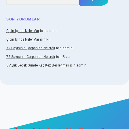
SON YORUMLAR
Çipin Içinde Neler Var
için
admin
Çipin Içinde Neler Var
için
Nil
72 Sayısının Çarpanları Nelerdir
için
admin
72 Sayısının Çarpanları Nelerdir
için
Rıza
5 Aylık Bebek Günde Kaç Kez Beslenmeli
için
admin
iş
https://www.betexper.xyz/
elexbetgiris.org