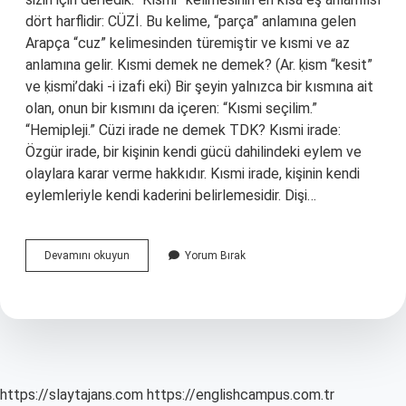
dört harflidir: CÜZİ. Bu kelime, “parça” anlamına gelen
Arapça “cuz” kelimesinden türemiştir ve kısmi ve az
anlamına gelir. Kısmi demek ne demek? (Ar. ḳism “kesit”
ve ḳismі’daki -і izafi eki) Bir şeyin yalnızca bir kısmına ait
olan, onun bir kısmını da içeren: “Kısmi seçilim.”
“Hemipleji.” Cüzi irade ne demek TDK? Kısmi irade:
Özgür irade, bir kişinin kendi gücü dahilindeki eylem ve
olaylara karar verme hakkıdır. Kısmi irade, kişinin kendi
eylemleriyle kendi kaderini belirlemesidir. Dişi…
Cüzi
Devamını okuyun
Yorum Bırak
Kısmi
Ne
Demek
https://slaytajans.com
https://englishcampus.com.tr