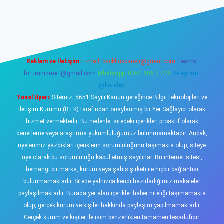
iş
https://www.betexper.xyz/
elexbetgiris.org
Reklam ve İletişim:
E-mail:
backlinkpaneli@gmail.com
Teams:
forumhizmeti@gmail.com
Whatsapp: 0262 606 0 726
Telegram:
@karabul
Yasal Uyarı:
Sitemiz, 5651 Sayılı Kanun gereğince Bilgi Teknolojileri ve
İletişim Kurumu (BTK) tarafından onaylanmış bir Yer Sağlayıcı olarak
hizmet vermektedir. Bu nedenle, sitedeki içerikleri proaktif olarak
denetleme veya araştırma yükümlülüğümüz bulunmamaktadır. Ancak,
üyelerimiz yazdıkları içeriklerin sorumluluğunu taşımakta olup, siteye
üye olarak bu sorumluluğu kabul etmiş sayılırlar. Bu internet sitesi,
herhangi bir marka, kurum veya şahıs şirketi ile hiçbir bağlantısı
bulunmamaktadır. Sitede yalnızca kendi hazırladığımız makaleler
paylaşılmaktadır. Burada yer alan içerikler haber niteliği taşımamakta
olup, gerçek kurum ve kişiler hakkında paylaşım yapılmamaktadır.
Gerçek kurum ve kişiler ile isim benzerlikleri tamamen tesadüfidir.