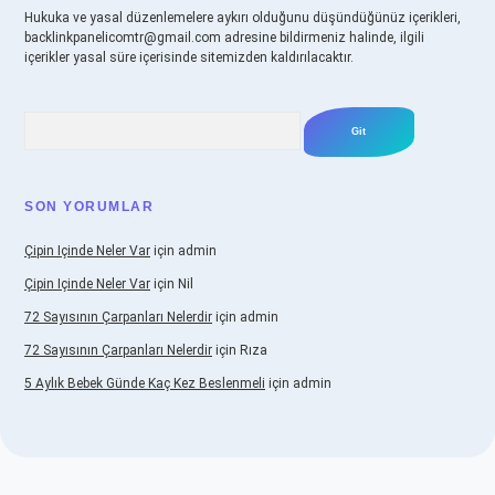
Hukuka ve yasal düzenlemelere aykırı olduğunu düşündüğünüz içerikleri,
backlinkpanelicomtr@gmail.com
adresine bildirmeniz halinde, ilgili
içerikler yasal süre içerisinde sitemizden kaldırılacaktır.
Arama
SON YORUMLAR
Çipin Içinde Neler Var
için
admin
Çipin Içinde Neler Var
için
Nil
72 Sayısının Çarpanları Nelerdir
için
admin
72 Sayısının Çarpanları Nelerdir
için
Rıza
5 Aylık Bebek Günde Kaç Kez Beslenmeli
için
admin