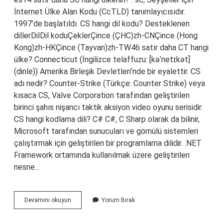
İnternet Ülke Alan Kodu (CcTLD) tanımlayıcısıdır.
1997’de başlatıldı. CS hangi dil kodu? Desteklenen
dillerDilDil koduÇeklerÇince (ÇHC)zh-CNÇince (Hong
Kong)zh-HKÇince (Tayvan)zh-TW46 satır daha CT hangi
ülke? Connecticut (İngilizce telaffuzu: [kəˈnetɪkət]
(dinle)) Amerika Birleşik Devletleri’nde bir eyalettir. CS
adı nedir? Counter-Strike (Türkçe: Counter Strike) veya
kısaca CS, Valve Corporation tarafından geliştirilen
birinci şahıs nişancı taktik aksiyon video oyunu serisidir.
CS hangi kodlama dili? C# C#, C Sharp olarak da bilinir,
Microsoft tarafından sunucuları ve gömülü sistemleri
çalıştırmak için geliştirilen bir programlama dilidir. .NET
Framework ortamında kullanılmak üzere geliştirilen
nesne…
Cs
Devamını okuyun
Yorum Bırak
Hangi
Ülkenin