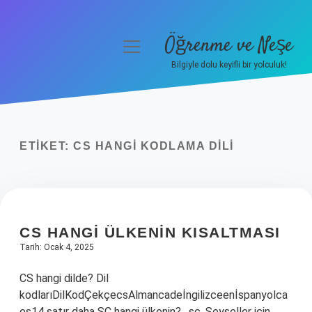
Öğrenme ve Neşe
menüyü
aç
Bilgiyle dolu keyifli bir yolculuk!
Anasayfa
Gizlilik Politikası
ETIKET:
CS HANGI KODLAMA DILI
Yasal Uyarı
Hakkımızda
CS HANGI ÜLKENIN KISALTMASI
Tarih: Ocak 4, 2025
CS hangi dilde? Dil
kodlarıDilKodÇekçecsAlmancadeİngilizceenİspanyolca
es14 satır daha SC hangi ülkenin? . sc, Seyşeller için