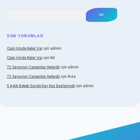
Arama
SON YORUMLAR
Çipin Içinde Neler Var
için
admin
Çipin Içinde Neler Var
için
Nil
72 Sayısının Çarpanları Nelerdir
için
admin
72 Sayısının Çarpanları Nelerdir
için
Rıza
5 Aylık Bebek Günde Kaç Kez Beslenmeli
için
admin
nbet güncel giriş
https://www.betexper.xyz/
elexbetgiris.org