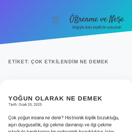
Öğrenme ve Neşe
menüyü
aç
Bilgiyle dolu keyifli bir yolculuk!
Anasayfa
Gizlilik Politikası
ETIKET:
ÇOK ETKILENDIM NE DEMEK
Yasal Uyarı
Hakkımızda
YOĞUN OLARAK NE DEMEK
Tarih: Ocak 20, 2025
Çok yoğun insana ne denir? Histrionik kişilik bozukluğu,
aşırı duygusallık, ilgi çekme davranışı ve ilgi çekme
isteği ile karakterize bir psikiyatrik bozukluktur. İşler