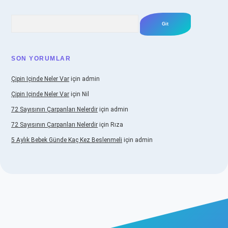
Arama
SON YORUMLAR
Çipin Içinde Neler Var
için
admin
Çipin Içinde Neler Var
için
Nil
72 Sayısının Çarpanları Nelerdir
için
admin
72 Sayısının Çarpanları Nelerdir
için
Rıza
5 Aylık Bebek Günde Kaç Kez Beslenmeli
için
admin
iş
https://www.betexper.xyz/
elexbetgiris.org