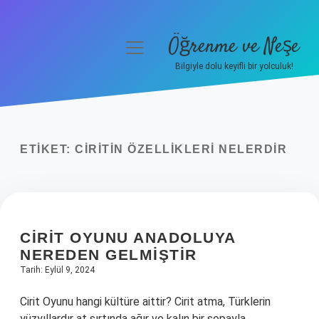
Öğrenme ve Neşe
menüyü
aç
Bilgiyle dolu keyifli bir yolculuk!
Anasayfa
Gizlilik Politikası
ETIKET:
CIRITIN ÖZELLIKLERI NELERDIR
Yasal Uyarı
Hakkımızda
CIRIT OYUNU ANADOLUYA
NEREDEN GELMIŞTIR
Tarih: Eylül 9, 2024
Cirit Oyunu hangi kültüre aittir? Cirit atma, Türklerin
yüzyıllardır at sırtında ağır ve kalın bir sopayla