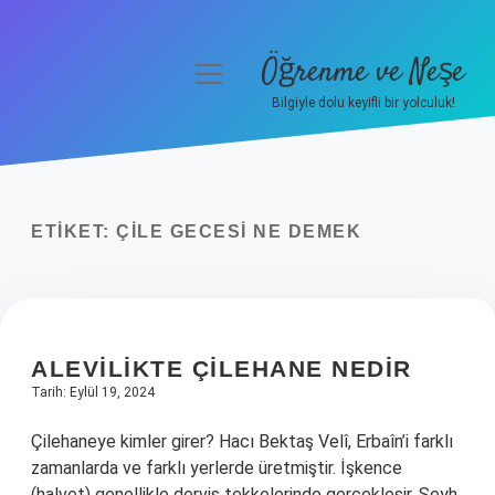
Öğrenme ve Neşe
menüyü
aç
Bilgiyle dolu keyifli bir yolculuk!
Anasayfa
Gizlilik Politikası
ETIKET:
ÇILE GECESI NE DEMEK
Yasal Uyarı
Hakkımızda
ALEVILIKTE ÇILEHANE NEDIR
Tarih: Eylül 19, 2024
Çilehaneye kimler girer? Hacı Bektaş Velî, Erbaîn’i farklı
zamanlarda ve farklı yerlerde üretmiştir. İşkence
(halvet) genellikle derviş tekkelerinde gerçekleşir. Şeyh,