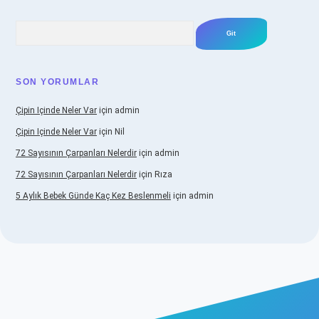
Arama
SON YORUMLAR
Çipin Içinde Neler Var
için
admin
Çipin Içinde Neler Var
için
Nil
72 Sayısının Çarpanları Nelerdir
için
admin
72 Sayısının Çarpanları Nelerdir
için
Rıza
5 Aylık Bebek Günde Kaç Kez Beslenmeli
için
admin
iş
https://www.betexper.xyz/
elexbetgiris.org