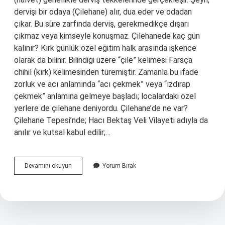
dervişi bir odaya (Çilehane) alır, dua eder ve odadan
çıkar. Bu süre zarfında derviş, gerekmedikçe dışarı
çıkmaz veya kimseyle konuşmaz. Çilehanede kaç gün
kalınır? Kırk günlük özel eğitim halk arasında işkence
olarak da bilinir. Bilindiği üzere “çile” kelimesi Farsça
chihil (kırk) kelimesinden türemiştir. Zamanla bu ifade
zorluk ve acı anlamında “acı çekmek” veya “ızdırap
çekmek” anlamına gelmeye başladı; localardaki özel
yerlere de çilehane deniyordu. Çilehane’de ne var?
Çilehane Tepesi’nde; Hacı Bektaş Veli Vilayeti adıyla da
anılır ve kutsal kabul edilir;…
Alevilikte
Devamını okuyun
Yorum Bırak
Çilehane
Nedir