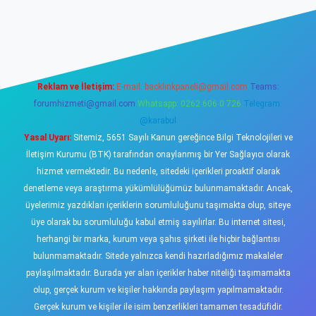
ş
https://www.betexper.xyz/
elexbetgiris.org
Reklam ve İletişim:
E-mail:
backlinkpaneli@gmail.com
Teams:
forumhizmeti@gmail.com
Whatsapp: 0262 606 0 726
Telegram:
@karabul
Yasal Uyarı:
Sitemiz, 5651 Sayılı Kanun gereğince Bilgi Teknolojileri ve
İletişim Kurumu (BTK) tarafından onaylanmış bir Yer Sağlayıcı olarak
hizmet vermektedir. Bu nedenle, sitedeki içerikleri proaktif olarak
denetleme veya araştırma yükümlülüğümüz bulunmamaktadır. Ancak,
üyelerimiz yazdıkları içeriklerin sorumluluğunu taşımakta olup, siteye
üye olarak bu sorumluluğu kabul etmiş sayılırlar. Bu internet sitesi,
herhangi bir marka, kurum veya şahıs şirketi ile hiçbir bağlantısı
bulunmamaktadır. Sitede yalnızca kendi hazırladığımız makaleler
paylaşılmaktadır. Burada yer alan içerikler haber niteliği taşımamakta
olup, gerçek kurum ve kişiler hakkında paylaşım yapılmamaktadır.
Gerçek kurum ve kişiler ile isim benzerlikleri tamamen tesadüfidir.