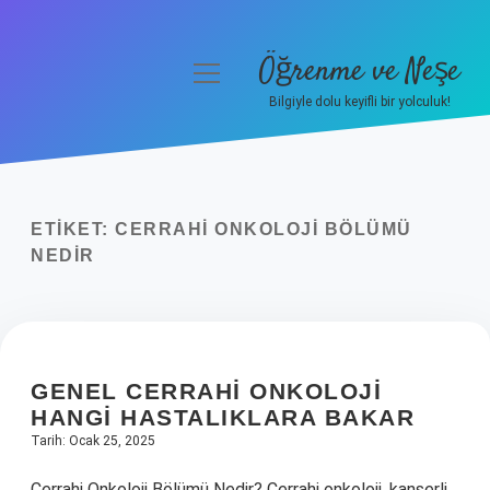
Öğrenme ve Neşe
menüyü
aç
Bilgiyle dolu keyifli bir yolculuk!
Anasayfa
Gizlilik Politikası
ETIKET:
CERRAHI ONKOLOJI BÖLÜMÜ
Yasal Uyarı
NEDIR
Hakkımızda
GENEL CERRAHI ONKOLOJI
HANGI HASTALIKLARA BAKAR
Tarih: Ocak 25, 2025
Cerrahi Onkoloji Bölümü Nedir? Cerrahi onkoloji, kanserli