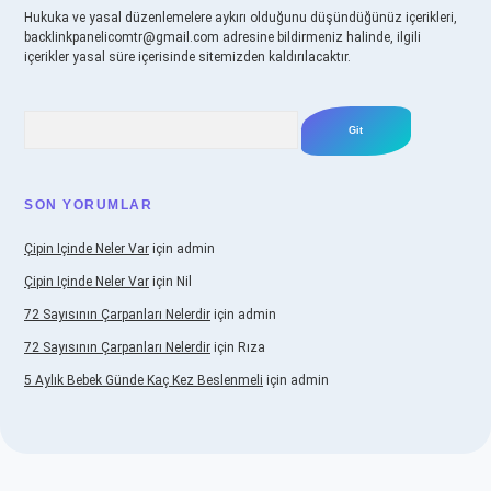
Hukuka ve yasal düzenlemelere aykırı olduğunu düşündüğünüz içerikleri,
backlinkpanelicomtr@gmail.com
adresine bildirmeniz halinde, ilgili
içerikler yasal süre içerisinde sitemizden kaldırılacaktır.
Arama
SON YORUMLAR
Çipin Içinde Neler Var
için
admin
Çipin Içinde Neler Var
için
Nil
72 Sayısının Çarpanları Nelerdir
için
admin
72 Sayısının Çarpanları Nelerdir
için
Rıza
5 Aylık Bebek Günde Kaç Kez Beslenmeli
için
admin