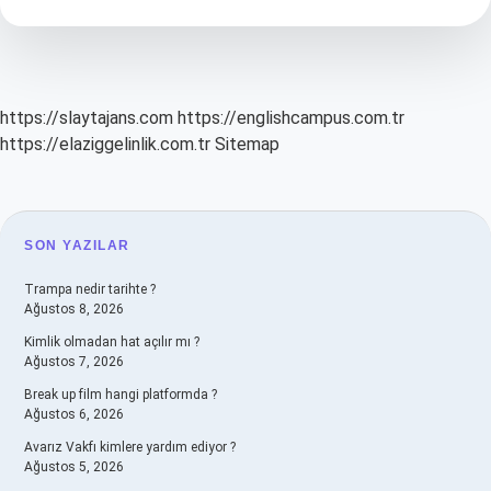
Hangi
Hastalıklara
Bakar
https://slaytajans.com
https://englishcampus.com.tr
https://elaziggelinlik.com.tr
Sitemap
SIDEBAR
SON YAZILAR
Trampa nedir tarihte ?
Ağustos 8, 2026
Kimlik olmadan hat açılır mı ?
Ağustos 7, 2026
Break up film hangi platformda ?
Ağustos 6, 2026
Avarız Vakfı kimlere yardım ediyor ?
Ağustos 5, 2026