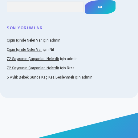
Arama
SON YORUMLAR
Çipin Içinde Neler Var
için
admin
Çipin Içinde Neler Var
için
Nil
72 Sayısının Çarpanları Nelerdir
için
admin
72 Sayısının Çarpanları Nelerdir
için
Rıza
5 Aylık Bebek Günde Kaç Kez Beslenmeli
için
admin
iş
https://www.betexper.xyz/
elexbetgiris.org