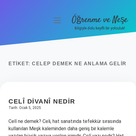
Öğrenme ve Neşe
menüyü
aç
Bilgiyle dolu keyifli bir yolculuk!
Anasayfa
Gizlilik Politikası
ETIKET:
CELEP DEMEK NE ANLAMA GELIR
Yasal Uyarı
Hakkımızda
CELÎ DIVANÎ NEDIR
Tarih: Ocak 5, 2025
Celî ne demek? Celi, hat sanatında tefekkür sırasında
kullanılan Meşk kaleminden daha geniş bir kalemle
yazılan büyük yazıya verilen isimdir. Celî yazı nedir? Hat