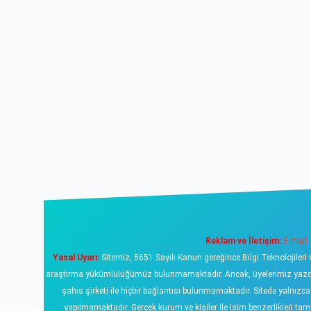
Reklam ve İletişim:
E-mail:
Yasal Uyarı:
Sitemiz, 5651 Sayılı Kanun gereğince Bilgi Teknolojileri 
araştırma yükümlülüğümüz bulunmamaktadır. Ancak, üyelerimiz yazdıklar
şahıs şirketi ile hiçbir bağlantısı bulunmamaktadır. Sitede yalnızc
yapılmamaktadır. Gerçek kurum ve kişiler ile isim benzerlikleri 