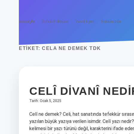
Anasayfa
Gizlilik Politikası
Yasal Uyarı
Hakkımızda
ETIKET:
CELA NE DEMEK TDK
CELÎ DIVANÎ NEDI
Tarih: Ocak 5, 2025
Celî ne demek? Celi, hat sanatında tefekkür sıras
yazılan büyük yazıya verilen isimdir. Celî yazı nedir
kelimesi bir yazı türünü değil, karakterini ifade e