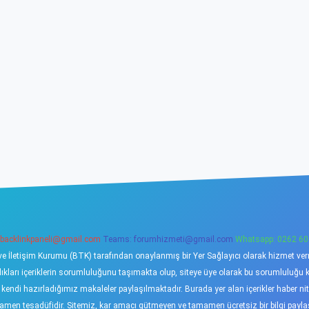
backlinkpaneli@gmail.com
Teams:
forumhizmeti@gmail.com
Whatsapp: 0262 60
ve İletişim Kurumu (BTK) tarafından onaylanmış bir Yer Sağlayıcı olarak hizmet verme
ı içeriklerin sorumluluğunu taşımakta olup, siteye üye olarak bu sorumluluğu kabu
a kendi hazırladığımız makaleler paylaşılmaktadır. Burada yer alan içerikler haber 
tamamen tesadüfidir. Sitemiz, kar amacı gütmeyen ve tamamen ücretsiz bir bilgi pay