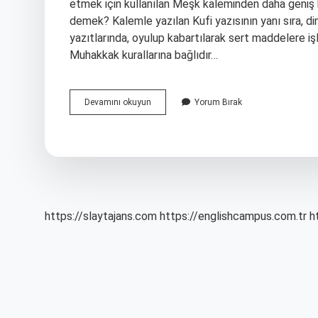
etmek için kullanılan Meşk kaleminden daha geniş bi
demek? Kalemle yazılan Kufi yazısının yanı sıra, dini
yazıtlarında, oyulup kabartılarak sert maddelere iş
Muhakkak kurallarına bağlıdır…
Celî
Devamını okuyun
Yorum Bırak
Divanî
Nedir
https://slaytajans.com
https://englishcampus.com.tr
h