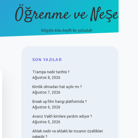
Öğrenme ve Neşe
Bilgiyle dolu keyifli bir yolculuk!
hiltonbet güncel giriş
https:/
SIDEBAR
SON YAZILAR
Trampa nedir tarihte ?
Ağustos 8, 2026
Kimlik olmadan hat açılır mı ?
Ağustos 7, 2026
Break up film hangi platformda ?
Ağustos 6, 2026
Avarız Vakfı kimlere yardım ediyor ?
Ağustos 5, 2026
Ahlak nedir ve ahlaklı bir insanın özellikleri
nelerdir ?