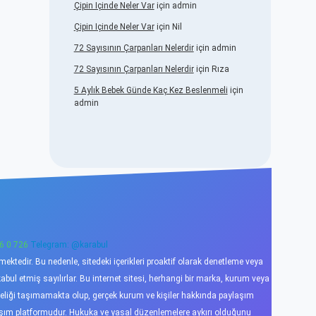
Çipin Içinde Neler Var
için
admin
Çipin Içinde Neler Var
için
Nil
72 Sayısının Çarpanları Nelerdir
için
admin
72 Sayısının Çarpanları Nelerdir
için
Rıza
5 Aylık Bebek Günde Kaç Kez Beslenmeli
için
admin
6 0 726
Telegram: @karabul
ktedir. Bu nedenle, sitedeki içerikleri proaktif olarak denetleme veya
l etmiş sayılırlar. Bu internet sitesi, herhangi bir marka, kurum veya
niteliği taşımamakta olup, gerçek kurum ve kişiler hakkında paylaşım
laşım platformudur. Hukuka ve yasal düzenlemelere aykırı olduğunu