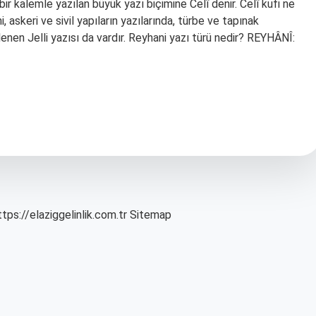
r kalemle yazılan büyük yazı biçimine Celî denir. Celî kufi ne
, askeri ve sivil yapıların yazılarında, türbe ve tapınak
lenen Jelli yazısı da vardır. Reyhani yazı türü nedir? REYHÂNÎ:
ttps://elaziggelinlik.com.tr
Sitemap