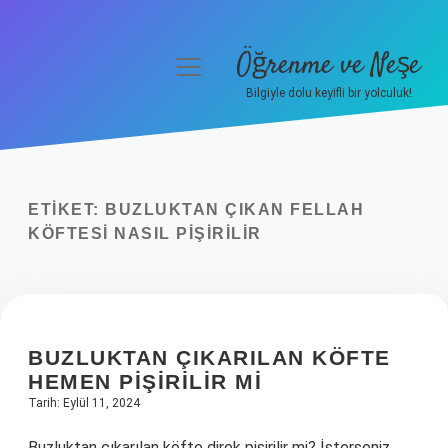
Öğrenme ve Neşe
menüyü
aç
Bilgiyle dolu keyifli bir yolculuk!
Anasayfa
Gizlilik Politikası
ETIKET:
BUZLUKTAN ÇIKAN FELLAH
Yasal Uyarı
KÖFTESI NASIL PIŞIRILIR
Hakkımızda
BUZLUKTAN ÇIKARILAN KÖFTE
HEMEN PIŞIRILIR MI
Tarih: Eylül 11, 2024
Buzluktan çıkarılan köfte direk pişirilir mi? İsterseniz