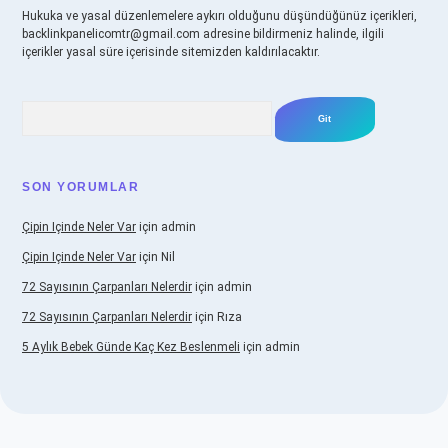
Hukuka ve yasal düzenlemelere aykırı olduğunu düşündüğünüz içerikleri,
backlinkpanelicomtr@gmail.com
adresine bildirmeniz halinde, ilgili
içerikler yasal süre içerisinde sitemizden kaldırılacaktır.
Arama
SON YORUMLAR
Çipin Içinde Neler Var
için
admin
Çipin Içinde Neler Var
için
Nil
72 Sayısının Çarpanları Nelerdir
için
admin
72 Sayısının Çarpanları Nelerdir
için
Rıza
5 Aylık Bebek Günde Kaç Kez Beslenmeli
için
admin