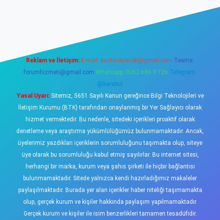
ş
https://www.betexper.xyz/
elexbetgiris.org
Reklam ve İletişim:
E-mail:
backlinkpaneli@gmail.com
Teams:
forumhizmeti@gmail.com
Whatsapp: 0262 606 0 726
Telegram:
@karabul
Yasal Uyarı:
Sitemiz, 5651 Sayılı Kanun gereğince Bilgi Teknolojileri ve
İletişim Kurumu (BTK) tarafından onaylanmış bir Yer Sağlayıcı olarak
hizmet vermektedir. Bu nedenle, sitedeki içerikleri proaktif olarak
denetleme veya araştırma yükümlülüğümüz bulunmamaktadır. Ancak,
üyelerimiz yazdıkları içeriklerin sorumluluğunu taşımakta olup, siteye
üye olarak bu sorumluluğu kabul etmiş sayılırlar. Bu internet sitesi,
herhangi bir marka, kurum veya şahıs şirketi ile hiçbir bağlantısı
bulunmamaktadır. Sitede yalnızca kendi hazırladığımız makaleler
paylaşılmaktadır. Burada yer alan içerikler haber niteliği taşımamakta
olup, gerçek kurum ve kişiler hakkında paylaşım yapılmamaktadır.
Gerçek kurum ve kişiler ile isim benzerlikleri tamamen tesadüfidir.