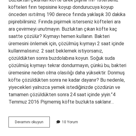
köfteleri fırın tepsisine koyup dondurucuya koyup
önceden ısıtılmış 190 derece fırında yaklaşık 30 dakika
pişirebilirsiniz. Fırında pişirmek isterseniz köfteleri ara
ara çevirmeyi unutmayın. Buzluktan çıkan köfte kaç
saatte çözülür? Kıymayı hemen kullanın. Bakteri
üremesini önlemek için, çözülmüş kıymayı 2 saat içinde
kullanmalısınız. 2 saat beklemek istiyorsanız,
çözüldükten sonra buzdolabına koyun. Soğuk suda
çözülmüş kıymayı tekrar dondurmayın, çünkü bu, bakteri
üremesine neden olma olasılığı daha yüksektir. Donmuş
köfte çözüldükten sonra ne kadar dayanır? Bu nedenle,
yiyecekleri yalnızca yemek istediğinizde çözdürün ve
tamamen çözüldükten sonra 24 saat içinde yiyin.”4
Temmuz 2016 Pişmemiş köfte buzlukta saklanır…
Buzluktan
Devamını okuyun
10 Yorum
Çıkarılan
Köfte