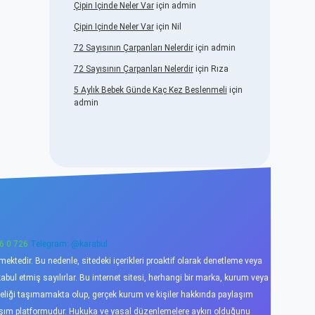
Çipin Içinde Neler Var
için
admin
Çipin Içinde Neler Var
için
Nil
72 Sayısının Çarpanları Nelerdir
için
admin
72 Sayısının Çarpanları Nelerdir
için
Rıza
5 Aylık Bebek Günde Kaç Kez Beslenmeli
için
admin
6 0 726
Telegram: @karabul
ktedir. Bu nedenle, sitedeki içerikleri proaktif olarak denetleme veya
l etmiş sayılırlar. Bu internet sitesi, herhangi bir marka, kurum veya
niteliği taşımamakta olup, gerçek kurum ve kişiler hakkında paylaşım
laşım platformudur. Hukuka ve yasal düzenlemelere aykırı olduğunu