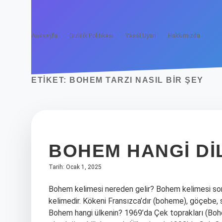
Anasayfa
Gizlilik Politikası
Yasal Uyarı
Hakkımızda
ETIKET:
BOHEM TARZI NASIL BIR ŞEY
BOHEM HANGI DI
Tarih: Ocak 1, 2025
Bohem kelimesi nereden gelir? Bohem kelimesi son
kelimedir. Kökeni Fransızca’dır (boheme), göçebe, 
Bohem hangi ülkenin? 1969’da Çek toprakları (Boh