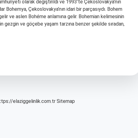
umhuriyeti olarak değiştirildi ve 1993’te Çekoslovakya’nın
adar Bohemya, Çekoslovakya’nın idari bir parçasıydı. Bohem
lir ve aslen Bohéme anlamına gelir. Bohemian kelimesinin
in gezgin ve göçebe yaşam tarzına benzer şekilde sıradan,
ttps://elaziggelinlik.com.tr
Sitemap