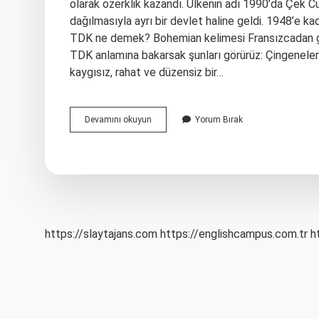
olarak özerklik kazandı. Ülkenin adı 1990’da Çek C
dağılmasıyla ayrı bir devlet haline geldi. 1948’e k
TDK ne demek? Bohemian kelimesi Fransızcadan ge
TDK anlamına bakarsak şunları görürüz: Çingeneler
kaygısız, rahat ve düzensiz bir…
Bohem
Devamını okuyun
Yorum Bırak
Hangi
Dil
https://slaytajans.com
https://englishcampus.com.tr
h