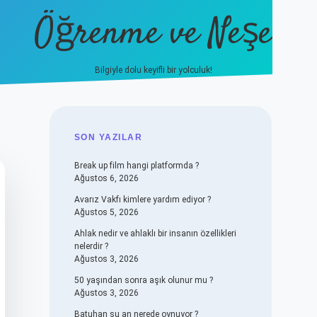
Öğrenme ve Neşe
Bilgiyle dolu keyifli bir yolculuk!
hiltonbet güncel giriş
https://
SIDEBAR
SON YAZILAR
Break up film hangi platformda ?
Ağustos 6, 2026
Avarız Vakfı kimlere yardım ediyor ?
Ağustos 5, 2026
Ahlak nedir ve ahlaklı bir insanın özellikleri
nelerdir ?
Ağustos 3, 2026
50 yaşından sonra aşık olunur mu ?
Ağustos 3, 2026
Batuhan şu an nerede oynuyor ?