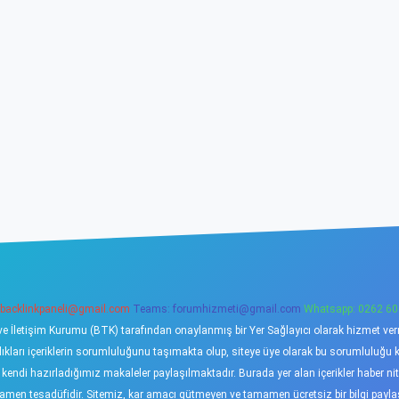
backlinkpaneli@gmail.com
Teams:
forumhizmeti@gmail.com
Whatsapp: 0262 60
ve İletişim Kurumu (BTK) tarafından onaylanmış bir Yer Sağlayıcı olarak hizmet verme
ı içeriklerin sorumluluğunu taşımakta olup, siteye üye olarak bu sorumluluğu kabu
a kendi hazırladığımız makaleler paylaşılmaktadır. Burada yer alan içerikler haber 
tamamen tesadüfidir. Sitemiz, kar amacı gütmeyen ve tamamen ücretsiz bir bilgi pay