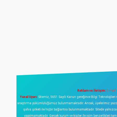
Reklam ve İletişim:
E-mail:
Yasal Uyarı:
Sitemiz, 5651 Sayılı Kanun gereğince Bilgi Teknolojileri 
araştırma yükümlülüğümüz bulunmamaktadır. Ancak, üyelerimiz yazdıklar
şahıs şirketi ile hiçbir bağlantısı bulunmamaktadır. Sitede yalnızc
yapılmamaktadır. Gerçek kurum ve kişiler ile isim benzerlikleri 