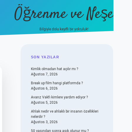
Öğrenme ve Neşe
Bilgiyle dolu keyifli bir yolculuk!
hiltonbet güncel giriş
https:/
SIDEBAR
SON YAZILAR
Kimlik olmadan hat açılır mı ?
Ağustos 7, 2026
Break up film hangi platformda ?
Ağustos 6, 2026
Avarız Vakfı kimlere yardım ediyor ?
Ağustos 5, 2026
Ahlak nedir ve ahlaklı bir insanın özellikleri
nelerdir ?
Ağustos 3, 2026
50 yaşından sonra aşık olunur mu ?