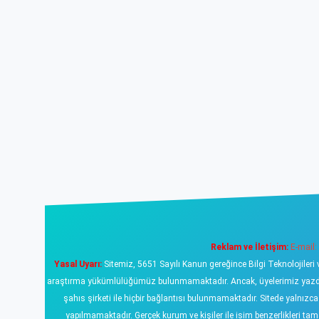
Reklam ve İletişim:
E-mail:
Yasal Uyarı:
Sitemiz, 5651 Sayılı Kanun gereğince Bilgi Teknolojileri 
araştırma yükümlülüğümüz bulunmamaktadır. Ancak, üyelerimiz yazdıklar
şahıs şirketi ile hiçbir bağlantısı bulunmamaktadır. Sitede yalnızc
yapılmamaktadır. Gerçek kurum ve kişiler ile isim benzerlikleri 