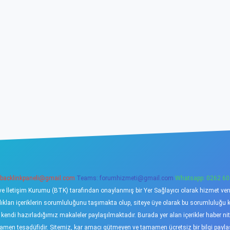
backlinkpaneli@gmail.com
Teams:
forumhizmeti@gmail.com
Whatsapp: 0262 60
ve İletişim Kurumu (BTK) tarafından onaylanmış bir Yer Sağlayıcı olarak hizmet verme
ı içeriklerin sorumluluğunu taşımakta olup, siteye üye olarak bu sorumluluğu kabu
a kendi hazırladığımız makaleler paylaşılmaktadır. Burada yer alan içerikler haber 
tamamen tesadüfidir. Sitemiz, kar amacı gütmeyen ve tamamen ücretsiz bir bilgi pay