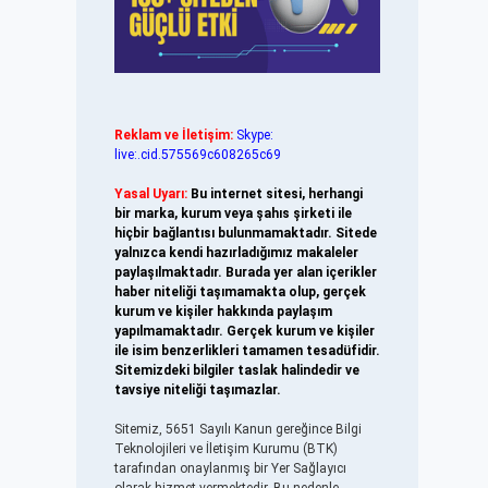
Reklam ve İletişim:
Skype:
live:.cid.575569c608265c69
Yasal Uyarı:
Bu internet sitesi, herhangi
bir marka, kurum veya şahıs şirketi ile
hiçbir bağlantısı bulunmamaktadır. Sitede
yalnızca kendi hazırladığımız makaleler
paylaşılmaktadır. Burada yer alan içerikler
haber niteliği taşımamakta olup, gerçek
kurum ve kişiler hakkında paylaşım
yapılmamaktadır. Gerçek kurum ve kişiler
ile isim benzerlikleri tamamen tesadüfidir.
Sitemizdeki bilgiler taslak halindedir ve
tavsiye niteliği taşımazlar.
Sitemiz, 5651 Sayılı Kanun gereğince Bilgi
Teknolojileri ve İletişim Kurumu (BTK)
tarafından onaylanmış bir Yer Sağlayıcı