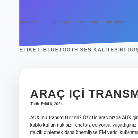
Anasayfa
Gizlilik Politikası
Yasal Uyarı
Hakkımızda
ETIKET:
BLUETOOTH SES KALITESINI D
ARAÇ IÇI TRANSM
Tarih: Eylül 8, 2024
AUX mu transmitter mi? Özetle aracınızda AUX giri
kablo kullanmak sizi rahatsız ediyorsa, yaşadığını
müzik dinlemek daha önemliyse FM verici kullanmak 