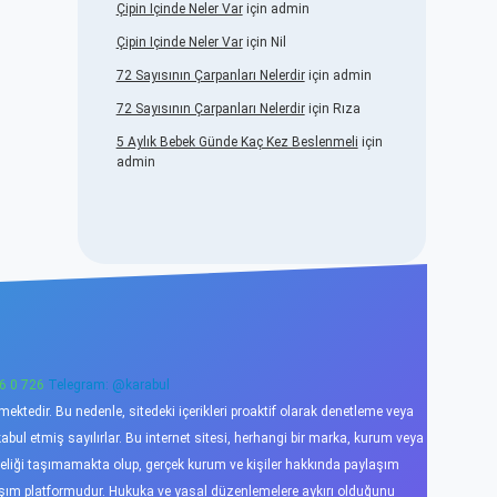
Çipin Içinde Neler Var
için
admin
Çipin Içinde Neler Var
için
Nil
72 Sayısının Çarpanları Nelerdir
için
admin
72 Sayısının Çarpanları Nelerdir
için
Rıza
5 Aylık Bebek Günde Kaç Kez Beslenmeli
için
admin
6 0 726
Telegram: @karabul
ktedir. Bu nedenle, sitedeki içerikleri proaktif olarak denetleme veya
l etmiş sayılırlar. Bu internet sitesi, herhangi bir marka, kurum veya
niteliği taşımamakta olup, gerçek kurum ve kişiler hakkında paylaşım
laşım platformudur. Hukuka ve yasal düzenlemelere aykırı olduğunu