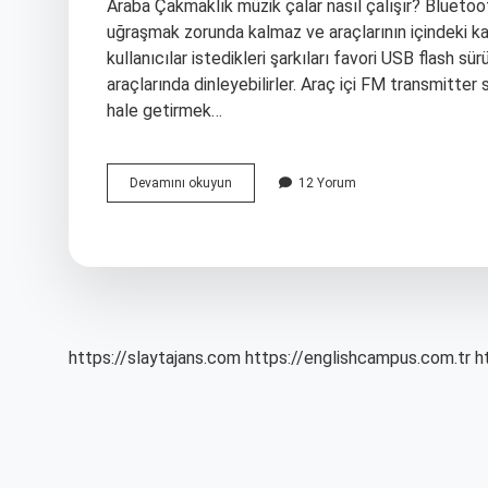
Araba Çakmaklık müzik çalar nasıl çalışır? Bluetoo
uğraşmak zorunda kalmaz ve araçlarının içindeki k
kullanıcılar istedikleri şarkıları favori USB flash sü
araçlarında dinleyebilirler. Araç içi FM transmitter 
hale getirmek…
Araç
Devamını okuyun
12 Yorum
Içi
Transmitter
Ne
Işe
Yarar
https://slaytajans.com
https://englishcampus.com.tr
h