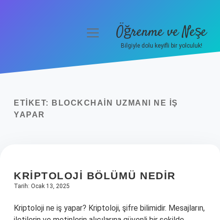
Öğrenme ve Neşe
menüyü
aç
Bilgiyle dolu keyifli bir yolculuk!
Anasayfa
Gizlilik Politikası
ETIKET:
BLOCKCHAIN UZMANI NE IŞ
Yasal Uyarı
YAPAR
Hakkımızda
KRIPTOLOJI BÖLÜMÜ NEDIR
Tarih: Ocak 13, 2025
Kriptoloji ne iş yapar? Kriptoloji, şifre bilimidir. Mesajların,
iletilerin ve metinlerin alıcılarına güvenli bir şekilde