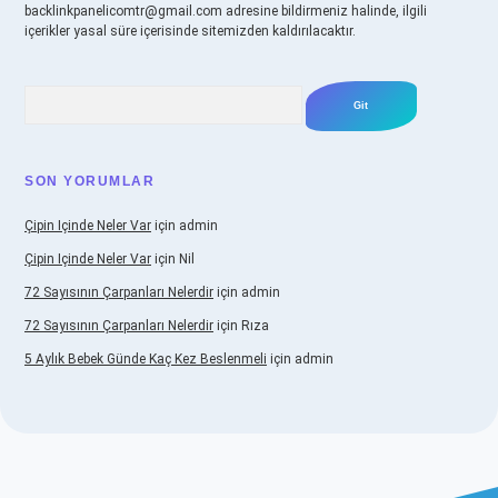
backlinkpanelicomtr@gmail.com
adresine bildirmeniz halinde, ilgili
içerikler yasal süre içerisinde sitemizden kaldırılacaktır.
Arama
SON YORUMLAR
Çipin Içinde Neler Var
için
admin
Çipin Içinde Neler Var
için
Nil
72 Sayısının Çarpanları Nelerdir
için
admin
72 Sayısının Çarpanları Nelerdir
için
Rıza
5 Aylık Bebek Günde Kaç Kez Beslenmeli
için
admin