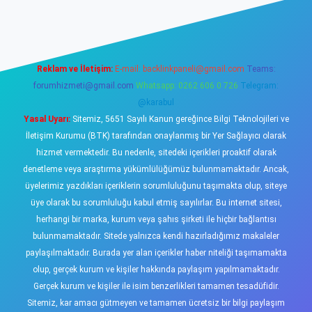
iş
https://www.betexper.xyz/
elexbetgiris.org
Reklam ve İletişim:
E-mail:
backlinkpaneli@gmail.com
Teams:
forumhizmeti@gmail.com
Whatsapp: 0262 606 0 726
Telegram:
@karabul
Yasal Uyarı:
Sitemiz, 5651 Sayılı Kanun gereğince Bilgi Teknolojileri ve
İletişim Kurumu (BTK) tarafından onaylanmış bir Yer Sağlayıcı olarak
hizmet vermektedir. Bu nedenle, sitedeki içerikleri proaktif olarak
denetleme veya araştırma yükümlülüğümüz bulunmamaktadır. Ancak,
üyelerimiz yazdıkları içeriklerin sorumluluğunu taşımakta olup, siteye
üye olarak bu sorumluluğu kabul etmiş sayılırlar. Bu internet sitesi,
herhangi bir marka, kurum veya şahıs şirketi ile hiçbir bağlantısı
bulunmamaktadır. Sitede yalnızca kendi hazırladığımız makaleler
paylaşılmaktadır. Burada yer alan içerikler haber niteliği taşımamakta
olup, gerçek kurum ve kişiler hakkında paylaşım yapılmamaktadır.
Gerçek kurum ve kişiler ile isim benzerlikleri tamamen tesadüfidir.
Sitemiz, kar amacı gütmeyen ve tamamen ücretsiz bir bilgi paylaşım