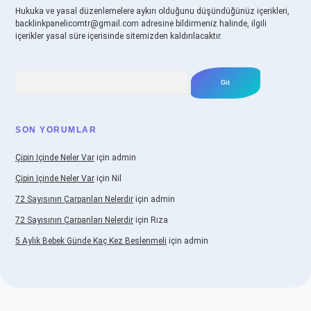
Hukuka ve yasal düzenlemelere aykırı olduğunu düşündüğünüz içerikleri,
backlinkpanelicomtr@gmail.com
adresine bildirmeniz halinde, ilgili
içerikler yasal süre içerisinde sitemizden kaldırılacaktır.
Arama
SON YORUMLAR
Çipin Içinde Neler Var
için
admin
Çipin Içinde Neler Var
için
Nil
72 Sayısının Çarpanları Nelerdir
için
admin
72 Sayısının Çarpanları Nelerdir
için
Rıza
5 Aylık Bebek Günde Kaç Kez Beslenmeli
için
admin