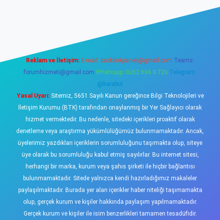
ş
https://www.betexper.xyz/
elexbetgiris.org
Reklam ve İletişim:
E-mail:
backlinkpaneli@gmail.com
Teams:
forumhizmeti@gmail.com
Whatsapp: 0262 606 0 726
Telegram:
@karabul
Yasal Uyarı:
Sitemiz, 5651 Sayılı Kanun gereğince Bilgi Teknolojileri ve
İletişim Kurumu (BTK) tarafından onaylanmış bir Yer Sağlayıcı olarak
hizmet vermektedir. Bu nedenle, sitedeki içerikleri proaktif olarak
denetleme veya araştırma yükümlülüğümüz bulunmamaktadır. Ancak,
üyelerimiz yazdıkları içeriklerin sorumluluğunu taşımakta olup, siteye
üye olarak bu sorumluluğu kabul etmiş sayılırlar. Bu internet sitesi,
herhangi bir marka, kurum veya şahıs şirketi ile hiçbir bağlantısı
bulunmamaktadır. Sitede yalnızca kendi hazırladığımız makaleler
paylaşılmaktadır. Burada yer alan içerikler haber niteliği taşımamakta
olup, gerçek kurum ve kişiler hakkında paylaşım yapılmamaktadır.
Gerçek kurum ve kişiler ile isim benzerlikleri tamamen tesadüfidir.