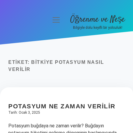
Öğrenme ve Neşe
menüyü
aç
Bilgiyle dolu keyifli bir yolculuk!
Anasayfa
Gizlilik Politikası
ETIKET:
BITKIYE POTASYUM NASIL
Yasal Uyarı
VERILIR
Hakkımızda
POTASYUM NE ZAMAN VERILIR
Tarih: Ocak 3, 2025
Potasyum buğdaya ne zaman verilir? Buğdayın
potasyum tüketimi gelişme döneminin başlangıcında