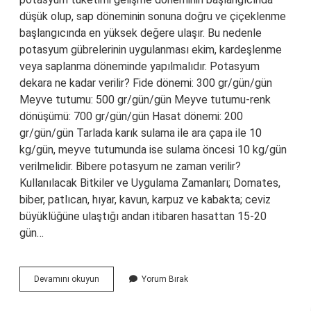
düşük olup, sap döneminin sonuna doğru ve çiçeklenme
başlangıcında en yüksek değere ulaşır. Bu nedenle
potasyum gübrelerinin uygulanması ekim, kardeşlenme
veya saplanma döneminde yapılmalıdır. Potasyum
dekara ne kadar verilir? Fide dönemi: 300 gr/gün/gün
Meyve tutumu: 500 gr/gün/gün Meyve tutumu-renk
dönüşümü: 700 gr/gün/gün Hasat dönemi: 200
gr/gün/gün Tarlada karık sulama ile ara çapa ile 10
kg/gün, meyve tutumunda ise sulama öncesi 10 kg/gün
verilmelidir. Bibere potasyum ne zaman verilir?
Kullanılacak Bitkiler ve Uygulama Zamanları; Domates,
biber, patlıcan, hıyar, kavun, karpuz ve kabakta; ceviz
büyüklüğüne ulaştığı andan itibaren hasattan 15-20
gün…
Potasyum
Devamını okuyun
Yorum Bırak
Ne
Zaman