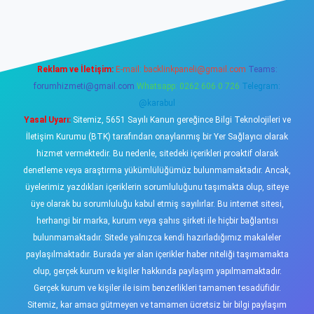
riş
https://www.betexper.xyz/
elexbetgiris.org
Reklam ve İletişim:
E-mail:
backlinkpaneli@gmail.com
Teams:
forumhizmeti@gmail.com
Whatsapp: 0262 606 0 726
Telegram:
@karabul
Yasal Uyarı:
Sitemiz, 5651 Sayılı Kanun gereğince Bilgi Teknolojileri ve
İletişim Kurumu (BTK) tarafından onaylanmış bir Yer Sağlayıcı olarak
hizmet vermektedir. Bu nedenle, sitedeki içerikleri proaktif olarak
denetleme veya araştırma yükümlülüğümüz bulunmamaktadır. Ancak,
üyelerimiz yazdıkları içeriklerin sorumluluğunu taşımakta olup, siteye
üye olarak bu sorumluluğu kabul etmiş sayılırlar. Bu internet sitesi,
herhangi bir marka, kurum veya şahıs şirketi ile hiçbir bağlantısı
bulunmamaktadır. Sitede yalnızca kendi hazırladığımız makaleler
paylaşılmaktadır. Burada yer alan içerikler haber niteliği taşımamakta
olup, gerçek kurum ve kişiler hakkında paylaşım yapılmamaktadır.
Gerçek kurum ve kişiler ile isim benzerlikleri tamamen tesadüfidir.
Sitemiz, kar amacı gütmeyen ve tamamen ücretsiz bir bilgi paylaşım