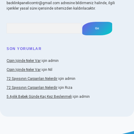
backlinkpanelicomtr@gmail.com
adresine bildirmeniz halinde, ilgili
içerikler yasal süre içerisinde sitemizden kaldırılacaktır.
Arama
SON YORUMLAR
Çipin Içinde Neler Var
için
admin
Çipin Içinde Neler Var
için
Nil
72 Sayısının Çarpanları Nelerdir
için
admin
72 Sayısının Çarpanları Nelerdir
için
Rıza
5 Aylık Bebek Günde Kaç Kez Beslenmeli
için
admin