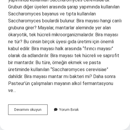
Grubun diğer üyeleri arasında şarap yapımında kullanılan
Saccharomyces bayanus ve tıpta kullanılan
Saccharomyces boulardii bulunur. Bira mayası hangi canlı
grubuna girer? Mayalar, mantarlar aleminde yer alan
ökaryotik, tek hücreli mikroorganizmalardır. Bira mayası
ne tür? Bu cinsin birçok üyesi gıda üretimi için önemli
kabul edilir. Bira mayası halk arasında “fırıncı mayası”
olarak da adlandırılır. Bira mayası tek hücreli ve saprofit
bir mantardır. Bu türe, örneğin ekmek ve pasta
üretiminde kullanılan “Saccharomyces cerevisiae”
dahildir. Bira mayası mantar mı bakteri mi? Daha sonra
Pasteur’ün çalışmaları mayanın alkol fermantasyonu
ve…
Bira
Devamını okuyun
Yorum Bırak
Mayası
Hangi
Gruba