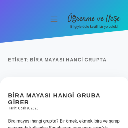
Öğrenme ve Neşe
menüyü
aç
Bilgiyle dolu keyifli bir yolculuk!
Anasayfa
Gizlilik Politikası
ETIKET:
BIRA MAYASI HANGI GRUPTA
Yasal Uyarı
Hakkımızda
BIRA MAYASI HANGI GRUBA
GIRER
Tarih: Ocak 9, 2025
Bira mayası hangi grupta? Bir örnek, ekmek, bira ve şarap
yapımında kullanılan Saccharomyces cerevisiae’dir.