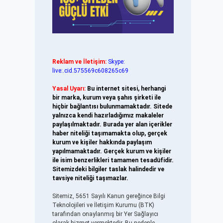
Reklam ve İletişim:
Skype:
live:.cid.575569c608265c69
Yasal Uyarı:
Bu internet sitesi, herhangi
bir marka, kurum veya şahıs şirketi ile
hiçbir bağlantısı bulunmamaktadır. Sitede
yalnızca kendi hazırladığımız makaleler
paylaşılmaktadır. Burada yer alan içerikler
haber niteliği taşımamakta olup, gerçek
kurum ve kişiler hakkında paylaşım
yapılmamaktadır. Gerçek kurum ve kişiler
ile isim benzerlikleri tamamen tesadüfidir.
Sitemizdeki bilgiler taslak halindedir ve
tavsiye niteliği taşımazlar.
Sitemiz, 5651 Sayılı Kanun gereğince Bilgi
Teknolojileri ve İletişim Kurumu (BTK)
tarafından onaylanmış bir Yer Sağlayıcı