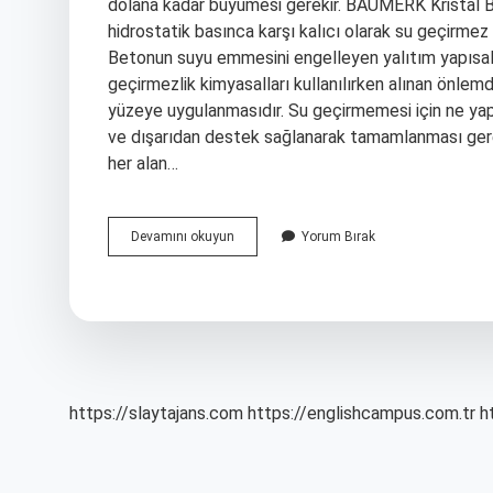
dolana kadar büyümesi gerekir. BAUMERK Kristal Be
hidrostatik basınca karşı kalıcı olarak su geçirmez 
Betonun suyu emmesini engelleyen yalıtım yapısal ve
geçirmezlik kimyasalları kullanılırken alınan önlem
yüzeye uygulanmasıdır. Su geçirmemesi için ne yapma
ve dışarıdan destek sağlanarak tamamlanması gereki
her alan…
Betonun
Devamını okuyun
Yorum Bırak
Su
Geçirmesini
Engellemek
Için
Ne
Yapmak
Lazım
https://slaytajans.com
https://englishcampus.com.tr
h