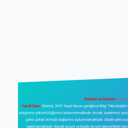
Reklam ve İletişim:
E-mail:
Yasal Uyarı:
Sitemiz, 5651 Sayılı Kanun gereğince Bilgi Teknolojileri 
araştırma yükümlülüğümüz bulunmamaktadır. Ancak, üyelerimiz yazdıklar
şahıs şirketi ile hiçbir bağlantısı bulunmamaktadır. Sitede yalnızc
yapılmamaktadır. Gerçek kurum ve kişiler ile isim benzerlikleri 