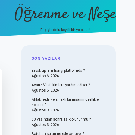
Öğrenme ve Neşe
Bilgiyle dolu keyifli bir yolculuk!
hiltonbet güncel giriş
https://
SIDEBAR
SON YAZILAR
Break up film hangi platformda ?
Ağustos 6, 2026
Avarız Vakfı kimlere yardım ediyor ?
Ağustos 5, 2026
Ahlak nedir ve ahlaklı bir insanın özellikleri
nelerdir ?
Ağustos 3, 2026
50 yaşından sonra aşık olunur mu ?
Ağustos 3, 2026
Batuhan şu an nerede oynuyor ?