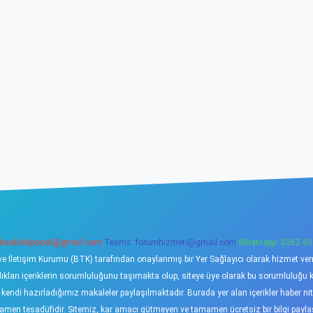
backlinkpaneli@gmail.com
Teams:
forumhizmeti@gmail.com
Whatsapp: 0262 60
ve İletişim Kurumu (BTK) tarafından onaylanmış bir Yer Sağlayıcı olarak hizmet verme
ı içeriklerin sorumluluğunu taşımakta olup, siteye üye olarak bu sorumluluğu kabu
a kendi hazırladığımız makaleler paylaşılmaktadır. Burada yer alan içerikler haber 
tamamen tesadüfidir. Sitemiz, kar amacı gütmeyen ve tamamen ücretsiz bir bilgi pay