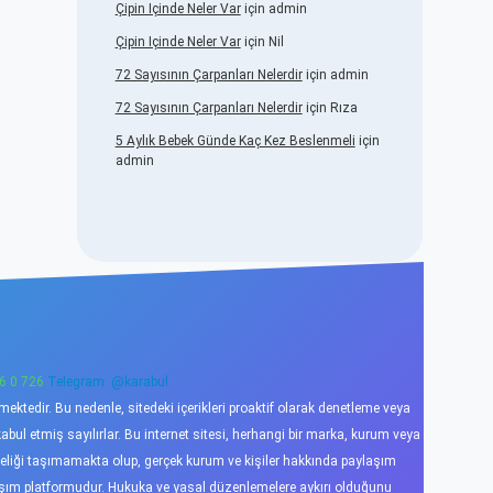
Çipin Içinde Neler Var
için
admin
Çipin Içinde Neler Var
için
Nil
72 Sayısının Çarpanları Nelerdir
için
admin
72 Sayısının Çarpanları Nelerdir
için
Rıza
5 Aylık Bebek Günde Kaç Kez Beslenmeli
için
admin
6 0 726
Telegram: @karabul
ktedir. Bu nedenle, sitedeki içerikleri proaktif olarak denetleme veya
l etmiş sayılırlar. Bu internet sitesi, herhangi bir marka, kurum veya
niteliği taşımamakta olup, gerçek kurum ve kişiler hakkında paylaşım
laşım platformudur. Hukuka ve yasal düzenlemelere aykırı olduğunu