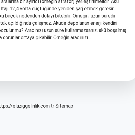
alarına bir ayırıcı (örneğin strafor) yerleştirilmelidir. Akü
oltajı 12,4 volta düştüğünde yeniden şarj etmek gerekir.
 birçok nedenden dolayı bitebilir. Örneğin, uzun süredir
ntak açıldığında çalışmaz. Aküde depolanan enerji kendini
ü bozulur mu? Aracınızı uzun süre kullanmazsanız, akü boşalmış
a sorunlar ortaya çıkabilir. Örneğin aracınızı…
ttps://elaziggelinlik.com.tr
Sitemap