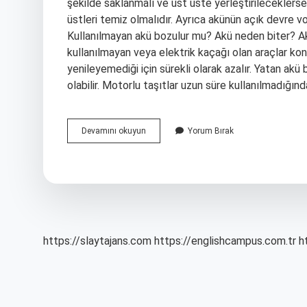
şekilde saklanmalı ve üst üste yerleştirileceklerse ar
üstleri temiz olmalıdır. Ayrıca akünün açık devre v
Kullanılmayan akü bozulur mu? Akü neden biter? Akü
kullanılmayan veya elektrik kaçağı olan araçlar ko
yenileyemediği için sürekli olarak azalır. Yatan ak
olabilir. Motorlu taşıtlar uzun süre kullanılmadığınd
Kullanılmayan
Devamını okuyun
Yorum Bırak
Akü
Nasıl
Saklanmalı
https://slaytajans.com
https://englishcampus.com.tr
h