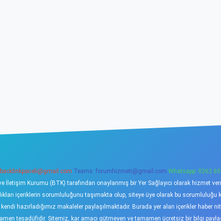
backlinkpaneli@gmail.com
Teams:
forumhizmeti@gmail.com
Whatsapp: 0262 60
ve İletişim Kurumu (BTK) tarafından onaylanmış bir Yer Sağlayıcı olarak hizmet verme
ı içeriklerin sorumluluğunu taşımakta olup, siteye üye olarak bu sorumluluğu kabu
a kendi hazırladığımız makaleler paylaşılmaktadır. Burada yer alan içerikler haber 
tamamen tesadüfidir. Sitemiz, kar amacı gütmeyen ve tamamen ücretsiz bir bilgi pay