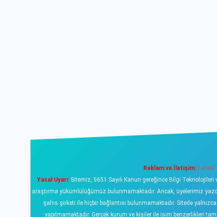
Reklam ve İletişim:
E-mail:
Yasal Uyarı:
Sitemiz, 5651 Sayılı Kanun gereğince Bilgi Teknolojileri 
araştırma yükümlülüğümüz bulunmamaktadır. Ancak, üyelerimiz yazdıklar
şahıs şirketi ile hiçbir bağlantısı bulunmamaktadır. Sitede yalnızc
yapılmamaktadır. Gerçek kurum ve kişiler ile isim benzerlikleri 