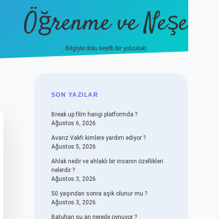
Öğrenme ve Neşe
Bilgiyle dolu keyifli bir yolculuk!
hiltonbet güncel giriş
https://
SIDEBAR
SON YAZILAR
Break up film hangi platformda ?
Ağustos 6, 2026
Avarız Vakfı kimlere yardım ediyor ?
Ağustos 5, 2026
Ahlak nedir ve ahlaklı bir insanın özellikleri
nelerdir ?
Ağustos 3, 2026
50 yaşından sonra aşık olunur mu ?
Ağustos 3, 2026
Batuhan şu an nerede oynuyor ?