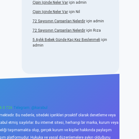
Çipin Içinde Neler Var
için
admin
Çipin Içinde Neler Var
için
Nil
72 Sayısının Çarpanları Nelerdir
için
admin
72 Sayısının Çarpanları Nelerdir
için
Rıza
5 Aylık Bebek Günde Kaç Kez Beslenmeli
için
admin
6 0 726
Telegram: @karabul
ktedir. Bu nedenle, sitedeki içerikleri proaktif olarak denetleme veya
l etmiş sayılırlar. Bu internet sitesi, herhangi bir marka, kurum veya
niteliği taşımamakta olup, gerçek kurum ve kişiler hakkında paylaşım
laşım platformudur. Hukuka ve yasal düzenlemelere aykırı olduğunu