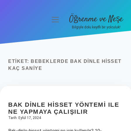
Öğrenme ve Neşe
menüyü
aç
Bilgiyle dolu keyifli bir yolculuk!
Anasayfa
Gizlilik Politikası
ETIKET:
BEBEKLERDE BAK DINLE HISSET
Yasal Uyarı
KAÇ SANIYE
Hakkımızda
BAK DINLE HISSET YÖNTEMI ILE
NE YAPMAYA ÇALIŞILIR
Tarih: Eylül 17, 2024
Bak-dinle-hisset yöntemi ne için kullanılır? 10-