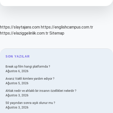
Yöntemi
Ile
Ne
Yapmaya
Çalışılır
https://slaytajans.com
https://englishcampus.com.tr
https://elaziggelinlik.com.tr
Sitemap
SIDEBAR
SON YAZILAR
Break up film hangi platformda ?
Ağustos 6, 2026
Avarız Vakfı kimlere yardım ediyor ?
Ağustos 5, 2026
Ahlak nedir ve ahlaklı bir insanın özellikleri nelerdir ?
Ağustos 3, 2026
50 yaşından sonra aşık olunur mu ?
Ağustos 3, 2026