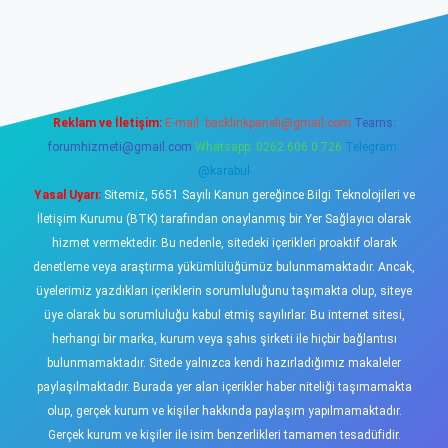
ş
https://www.betexper.xyz/
elexbetgiris.org
Reklam ve İletişim:
E-mail:
backlinkpaneli@gmail.com
Teams:
forumhizmeti@gmail.com
Whatsapp: 0262 606 0 726
Telegram:
@karabul
Yasal Uyarı:
Sitemiz, 5651 Sayılı Kanun gereğince Bilgi Teknolojileri ve
İletişim Kurumu (BTK) tarafından onaylanmış bir Yer Sağlayıcı olarak
hizmet vermektedir. Bu nedenle, sitedeki içerikleri proaktif olarak
denetleme veya araştırma yükümlülüğümüz bulunmamaktadır. Ancak,
üyelerimiz yazdıkları içeriklerin sorumluluğunu taşımakta olup, siteye
üye olarak bu sorumluluğu kabul etmiş sayılırlar. Bu internet sitesi,
herhangi bir marka, kurum veya şahıs şirketi ile hiçbir bağlantısı
bulunmamaktadır. Sitede yalnızca kendi hazırladığımız makaleler
paylaşılmaktadır. Burada yer alan içerikler haber niteliği taşımamakta
olup, gerçek kurum ve kişiler hakkında paylaşım yapılmamaktadır.
Gerçek kurum ve kişiler ile isim benzerlikleri tamamen tesadüfidir.