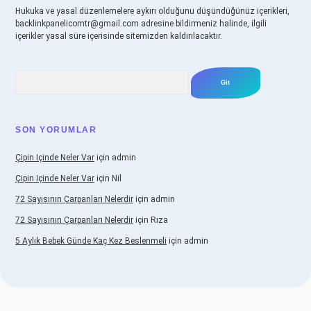
Hukuka ve yasal düzenlemelere aykırı olduğunu düşündüğünüz içerikleri,
backlinkpanelicomtr@gmail.com
adresine bildirmeniz halinde, ilgili
içerikler yasal süre içerisinde sitemizden kaldırılacaktır.
Arama
SON YORUMLAR
Çipin Içinde Neler Var
için
admin
Çipin Içinde Neler Var
için
Nil
72 Sayısının Çarpanları Nelerdir
için
admin
72 Sayısının Çarpanları Nelerdir
için
Rıza
5 Aylık Bebek Günde Kaç Kez Beslenmeli
için
admin