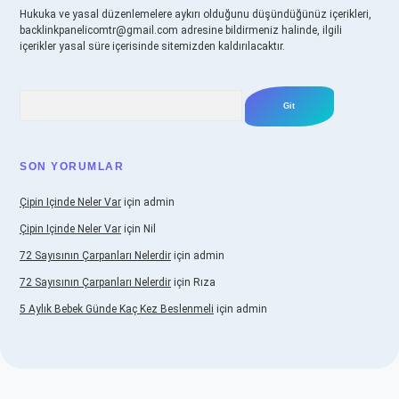
Hukuka ve yasal düzenlemelere aykırı olduğunu düşündüğünüz içerikleri,
backlinkpanelicomtr@gmail.com
adresine bildirmeniz halinde, ilgili
içerikler yasal süre içerisinde sitemizden kaldırılacaktır.
Arama
SON YORUMLAR
Çipin Içinde Neler Var
için
admin
Çipin Içinde Neler Var
için
Nil
72 Sayısının Çarpanları Nelerdir
için
admin
72 Sayısının Çarpanları Nelerdir
için
Rıza
5 Aylık Bebek Günde Kaç Kez Beslenmeli
için
admin