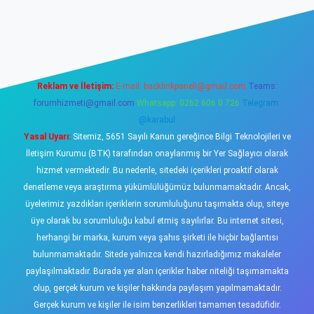
iş
https://www.betexper.xyz/
elexbetgiris.org
Reklam ve İletişim:
E-mail:
backlinkpaneli@gmail.com
Teams:
forumhizmeti@gmail.com
Whatsapp: 0262 606 0 726
Telegram:
@karabul
Yasal Uyarı:
Sitemiz, 5651 Sayılı Kanun gereğince Bilgi Teknolojileri ve
İletişim Kurumu (BTK) tarafından onaylanmış bir Yer Sağlayıcı olarak
hizmet vermektedir. Bu nedenle, sitedeki içerikleri proaktif olarak
denetleme veya araştırma yükümlülüğümüz bulunmamaktadır. Ancak,
üyelerimiz yazdıkları içeriklerin sorumluluğunu taşımakta olup, siteye
üye olarak bu sorumluluğu kabul etmiş sayılırlar. Bu internet sitesi,
herhangi bir marka, kurum veya şahıs şirketi ile hiçbir bağlantısı
bulunmamaktadır. Sitede yalnızca kendi hazırladığımız makaleler
paylaşılmaktadır. Burada yer alan içerikler haber niteliği taşımamakta
olup, gerçek kurum ve kişiler hakkında paylaşım yapılmamaktadır.
Gerçek kurum ve kişiler ile isim benzerlikleri tamamen tesadüfidir.