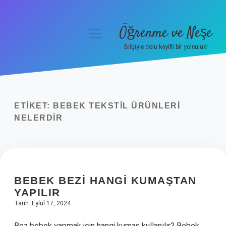
Öğrenme ve Neşe
menüyü
aç
Bilgiyle dolu keyifli bir yolculuk!
Anasayfa
Gizlilik Politikası
ETIKET:
BEBEK TEKSTIL ÜRÜNLERI
Yasal Uyarı
NELERDIR
Hakkımızda
BEBEK BEZI HANGI KUMAŞTAN
YAPILIR
Tarih: Eylül 17, 2024
Bez bebek yapmak için hangi kumaş kullanılır? Bebek