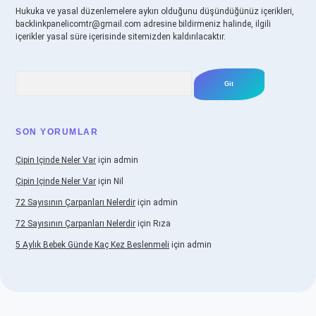
Hukuka ve yasal düzenlemelere aykırı olduğunu düşündüğünüz içerikleri,
backlinkpanelicomtr@gmail.com
adresine bildirmeniz halinde, ilgili
içerikler yasal süre içerisinde sitemizden kaldırılacaktır.
Arama
SON YORUMLAR
Çipin Içinde Neler Var
için
admin
Çipin Içinde Neler Var
için
Nil
72 Sayısının Çarpanları Nelerdir
için
admin
72 Sayısının Çarpanları Nelerdir
için
Rıza
5 Aylık Bebek Günde Kaç Kez Beslenmeli
için
admin