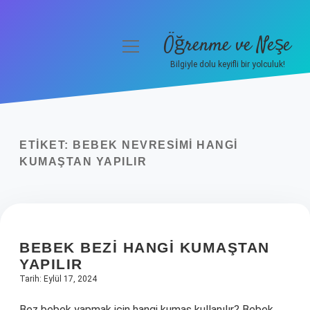
Öğrenme ve Neşe
menüyü
aç
Bilgiyle dolu keyifli bir yolculuk!
Anasayfa
Gizlilik Politikası
ETIKET:
BEBEK NEVRESIMI HANGI
Yasal Uyarı
KUMAŞTAN YAPILIR
Hakkımızda
BEBEK BEZI HANGI KUMAŞTAN
YAPILIR
Tarih: Eylül 17, 2024
Bez bebek yapmak için hangi kumaş kullanılır? Bebek