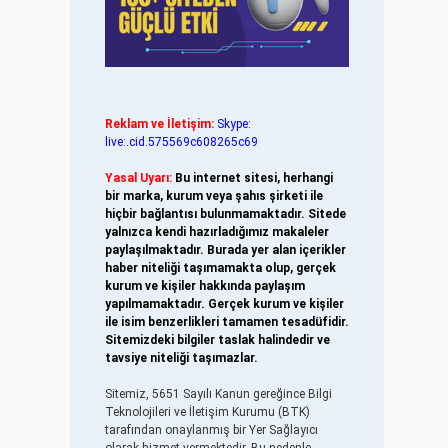
Reklam ve İletişim:
Skype:
live:.cid.575569c608265c69
Yasal Uyarı:
Bu internet sitesi, herhangi
bir marka, kurum veya şahıs şirketi ile
hiçbir bağlantısı bulunmamaktadır. Sitede
yalnızca kendi hazırladığımız makaleler
paylaşılmaktadır. Burada yer alan içerikler
haber niteliği taşımamakta olup, gerçek
kurum ve kişiler hakkında paylaşım
yapılmamaktadır. Gerçek kurum ve kişiler
ile isim benzerlikleri tamamen tesadüfidir.
Sitemizdeki bilgiler taslak halindedir ve
tavsiye niteliği taşımazlar.
Sitemiz, 5651 Sayılı Kanun gereğince Bilgi
Teknolojileri ve İletişim Kurumu (BTK)
tarafından onaylanmış bir Yer Sağlayıcı