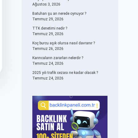
Ağustos 3, 2026
Batuhan şu an nerede oynuyor ?
Temmuz 29, 2026
TTK denetimi nedir ?
Temmuz 29, 2026
Koç burcu aşık olursa nasıl davranır ?
Temmuz 26, 2026
Karıncaların zararları nelerdir ?
Temmuz 24, 2026
2025 yılı trafik cezası ne kadar olacak ?
Temmuz 24, 2026