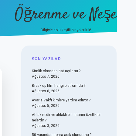
Öğrenme ve Neşe
Bilgiyle dolu keyifli bir yolculuk!
hiltonbet güncel giriş
https://
SIDEBAR
SON YAZILAR
Kimlik olmadan hat açılır mı ?
Ağustos 7, 2026
Break up film hangi platformda ?
Ağustos 6, 2026
Avarız Vakfı kimlere yardım ediyor ?
Ağustos 5, 2026
Ahlak nedir ve ahlaklı bir insanın özellikleri
nelerdir ?
Ağustos 3, 2026
50 yaşından sonra aşık olunur mu ?