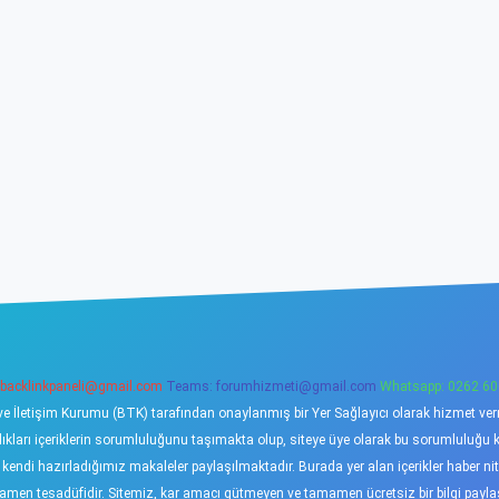
backlinkpaneli@gmail.com
Teams:
forumhizmeti@gmail.com
Whatsapp: 0262 60
ve İletişim Kurumu (BTK) tarafından onaylanmış bir Yer Sağlayıcı olarak hizmet verme
ı içeriklerin sorumluluğunu taşımakta olup, siteye üye olarak bu sorumluluğu kabu
a kendi hazırladığımız makaleler paylaşılmaktadır. Burada yer alan içerikler haber 
tamamen tesadüfidir. Sitemiz, kar amacı gütmeyen ve tamamen ücretsiz bir bilgi pay