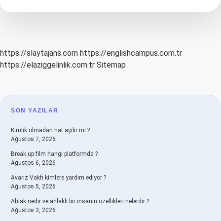
Başarılı
Olmak
Ne
Demektir
https://slaytajans.com
https://englishcampus.com.tr
https://elaziggelinlik.com.tr
Sitemap
SIDEBAR
SON YAZILAR
Kimlik olmadan hat açılır mı ?
Ağustos 7, 2026
Break up film hangi platformda ?
Ağustos 6, 2026
Avarız Vakfı kimlere yardım ediyor ?
Ağustos 5, 2026
Ahlak nedir ve ahlaklı bir insanın özellikleri nelerdir ?
Ağustos 3, 2026