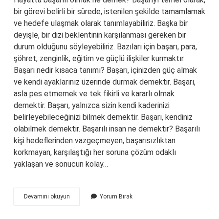
bir görevi belirli bir sürede, istenilen şekilde tamamlamak
ve hedefe ulaşmak olarak tanımlayabiliriz. Başka bir
deyişle, bir dizi beklentinin karşılanması gereken bir
durum olduğunu söyleyebiliriz. Bazıları için başarı, para,
şöhret, zenginlik, eğitim ve güçlü ilişkiler kurmaktır.
Başarı nedir kısaca tanımı? Başarı, içinizden güç almak
ve kendi ayaklarınız üzerinde durmak demektir. Başarı,
asla pes etmemek ve tek fikirli ve kararlı olmak
demektir. Başarı, yalnızca sizin kendi kaderinizi
belirleyebileceğinizi bilmek demektir. Başarı, kendiniz
olabilmek demektir. Başarılı insan ne demektir? Başarılı
kişi hedeflerinden vazgeçmeyen, başarısızlıktan
korkmayan, karşılaştığı her soruna çözüm odaklı
yaklaşan ve sonucun kolay…
Size
Devamını okuyun
Yorum Bırak
Göre
Hayatta