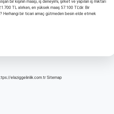
ışan bir kişinin maaşı, iş deneyimi, şirket ve yapılan iş miktarı
 21.700 TL alırken, en yüksek maaş 57.100 TL’dir. Bir
ir? Herhangi bir ticari amaç gütmeden besin elde etmek
ttps://elaziggelinlik.com.tr
Sitemap