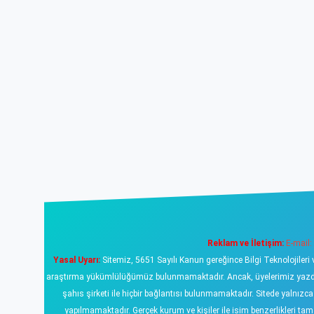
Reklam ve İletişim:
E-mail:
Yasal Uyarı:
Sitemiz, 5651 Sayılı Kanun gereğince Bilgi Teknolojileri 
araştırma yükümlülüğümüz bulunmamaktadır. Ancak, üyelerimiz yazdıklar
şahıs şirketi ile hiçbir bağlantısı bulunmamaktadır. Sitede yalnızc
yapılmamaktadır. Gerçek kurum ve kişiler ile isim benzerlikleri 