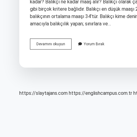
kadar? Balıkçı ne kadar maaş alır? Balıkçı olarak çal
gibi birçok kritere bağlıdır. Balıkçı en düşük maaşı
balıkçının ortalama maaşı 34’tür. Balıkçı kime den
amacıyla balıkçılık yapan; sınırlara ve…
Balıkçı
Devamını okuyun
Yorum Bırak
Nedir
Ne
Iş
Yapar
https://slaytajans.com
https://englishcampus.com.tr
h