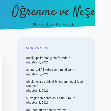
Öğrenme ve Neşe
Bilgiyle dolu keyifli bir yolculuk!
hiltonbet güncel giriş
https:
SIDEBAR
SON YAZILAR
Break up film hangi platformda ?
Ağustos 6, 2026
Avarız Vakfı kimlere yardım ediyor ?
Ağustos 5, 2026
Ahlak nedir ve ahlaklı bir insanın özellikleri
nelerdir ?
Ağustos 3, 2026
50 yaşından sonra aşık olunur mu ?
Ağustos 3, 2026
Batuhan şu an nerede oynuyor ?