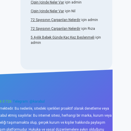
Çipin Içinde Neler Var
için
admin
Çipin Içinde Neler Var
için
Nil
72 Sayısının Çarpanları Nelerdir
için
admin
72 Sayısının Çarpanları Nelerdir
için
Rıza
5 Aylık Bebek Günde Kaç Kez Beslenmeli
için
admin
6 0 726
Telegram: @karabul
ktedir. Bu nedenle, sitedeki içerikleri proaktif olarak denetleme veya
l etmiş sayılırlar. Bu internet sitesi, herhangi bir marka, kurum veya
niteliği taşımamakta olup, gerçek kurum ve kişiler hakkında paylaşım
laşım platformudur. Hukuka ve yasal düzenlemelere aykırı olduğunu