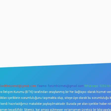
backlinkpaneli@gmail.com
Teams:
forumhizmeti@gmail.com
Whatsapp: 0262 60
ve İletişim Kurumu (BTK) tarafından onaylanmış bir Yer Sağlayıcı olarak hizmet verme
ı içeriklerin sorumluluğunu taşımakta olup, siteye üye olarak bu sorumluluğu kabu
a kendi hazırladığımız makaleler paylaşılmaktadır. Burada yer alan içerikler haber 
tamamen tesadüfidir. Sitemiz, kar amacı gütmeyen ve tamamen ücretsiz bir bilgi pay