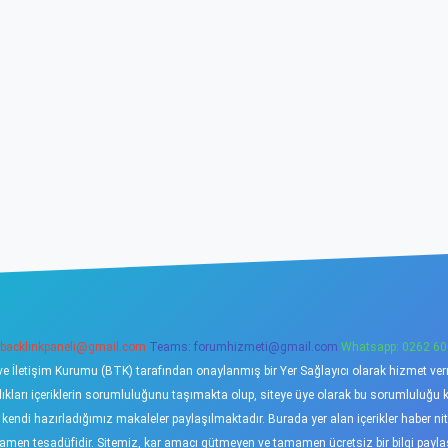
backlinkpaneli@gmail.com
Teams:
forumhizmeti@gmail.com
Whatsapp: 0262 60
ve İletişim Kurumu (BTK) tarafından onaylanmış bir Yer Sağlayıcı olarak hizmet verme
ı içeriklerin sorumluluğunu taşımakta olup, siteye üye olarak bu sorumluluğu kabu
a kendi hazırladığımız makaleler paylaşılmaktadır. Burada yer alan içerikler haber 
tamamen tesadüfidir. Sitemiz, kar amacı gütmeyen ve tamamen ücretsiz bir bilgi pay