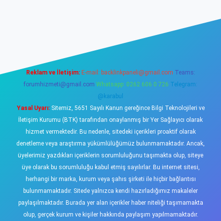
ş
https://www.betexper.xyz/
elexbetgiris.org
Reklam ve İletişim:
E-mail:
backlinkpaneli@gmail.com
Teams:
forumhizmeti@gmail.com
Whatsapp: 0262 606 0 726
Telegram:
@karabul
Yasal Uyarı:
Sitemiz, 5651 Sayılı Kanun gereğince Bilgi Teknolojileri ve
İletişim Kurumu (BTK) tarafından onaylanmış bir Yer Sağlayıcı olarak
hizmet vermektedir. Bu nedenle, sitedeki içerikleri proaktif olarak
denetleme veya araştırma yükümlülüğümüz bulunmamaktadır. Ancak,
üyelerimiz yazdıkları içeriklerin sorumluluğunu taşımakta olup, siteye
üye olarak bu sorumluluğu kabul etmiş sayılırlar. Bu internet sitesi,
herhangi bir marka, kurum veya şahıs şirketi ile hiçbir bağlantısı
bulunmamaktadır. Sitede yalnızca kendi hazırladığımız makaleler
paylaşılmaktadır. Burada yer alan içerikler haber niteliği taşımamakta
olup, gerçek kurum ve kişiler hakkında paylaşım yapılmamaktadır.