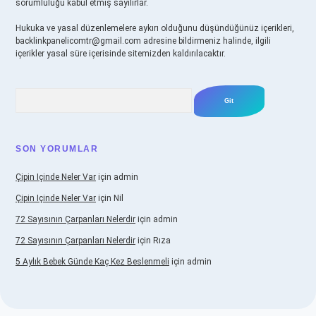
sorumluluğu kabul etmiş sayılırlar.
Hukuka ve yasal düzenlemelere aykırı olduğunu düşündüğünüz içerikleri,
backlinkpanelicomtr@gmail.com
adresine bildirmeniz halinde, ilgili
içerikler yasal süre içerisinde sitemizden kaldırılacaktır.
Arama
SON YORUMLAR
Çipin Içinde Neler Var
için
admin
Çipin Içinde Neler Var
için
Nil
72 Sayısının Çarpanları Nelerdir
için
admin
72 Sayısının Çarpanları Nelerdir
için
Rıza
5 Aylık Bebek Günde Kaç Kez Beslenmeli
için
admin