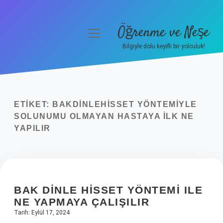
Öğrenme ve Neşe
menüyü
aç
Bilgiyle dolu keyifli bir yolculuk!
Anasayfa
Gizlilik Politikası
ETIKET:
BAKDINLEHISSET YÖNTEMIYLE
Yasal Uyarı
SOLUNUMU OLMAYAN HASTAYA ILK NE
YAPILIR
Hakkımızda
BAK DINLE HISSET YÖNTEMI ILE
NE YAPMAYA ÇALIŞILIR
Tarih: Eylül 17, 2024