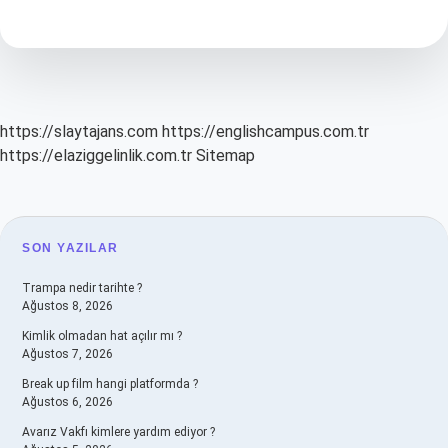
Hisset
Yöntemi
Ile
Ne
Yapmaya
Çalışılır
https://slaytajans.com
https://englishcampus.com.tr
https://elaziggelinlik.com.tr
Sitemap
SIDEBAR
SON YAZILAR
Trampa nedir tarihte ?
Ağustos 8, 2026
Kimlik olmadan hat açılır mı ?
Ağustos 7, 2026
Break up film hangi platformda ?
Ağustos 6, 2026
Avarız Vakfı kimlere yardım ediyor ?