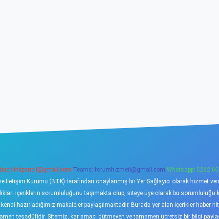
backlinkpaneli@gmail.com
Teams:
forumhizmeti@gmail.com
Whatsapp: 0262 60
ve İletişim Kurumu (BTK) tarafından onaylanmış bir Yer Sağlayıcı olarak hizmet verme
ı içeriklerin sorumluluğunu taşımakta olup, siteye üye olarak bu sorumluluğu kabu
a kendi hazırladığımız makaleler paylaşılmaktadır. Burada yer alan içerikler haber 
tamamen tesadüfidir. Sitemiz, kar amacı gütmeyen ve tamamen ücretsiz bir bilgi pay