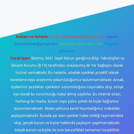
iş
https://www.betexper.xyz/
elexbetgiris.org
Reklam ve İletişim:
E-mail:
backlinkpaneli@gmail.com
Teams:
forumhizmeti@gmail.com
Whatsapp: 0262 606 0 726
Telegram:
@karabul
Yasal Uyarı:
Sitemiz, 5651 Sayılı Kanun gereğince Bilgi Teknolojileri ve
İletişim Kurumu (BTK) tarafından onaylanmış bir Yer Sağlayıcı olarak
hizmet vermektedir. Bu nedenle, sitedeki içerikleri proaktif olarak
denetleme veya araştırma yükümlülüğümüz bulunmamaktadır. Ancak,
üyelerimiz yazdıkları içeriklerin sorumluluğunu taşımakta olup, siteye
üye olarak bu sorumluluğu kabul etmiş sayılırlar. Bu internet sitesi,
herhangi bir marka, kurum veya şahıs şirketi ile hiçbir bağlantısı
bulunmamaktadır. Sitede yalnızca kendi hazırladığımız makaleler
paylaşılmaktadır. Burada yer alan içerikler haber niteliği taşımamakta
olup, gerçek kurum ve kişiler hakkında paylaşım yapılmamaktadır.
Gerçek kurum ve kişiler ile isim benzerlikleri tamamen tesadüfidir.