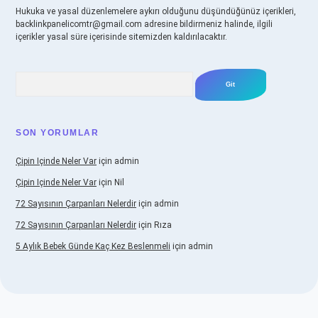
Hukuka ve yasal düzenlemelere aykırı olduğunu düşündüğünüz içerikleri,
backlinkpanelicomtr@gmail.com
adresine bildirmeniz halinde, ilgili
içerikler yasal süre içerisinde sitemizden kaldırılacaktır.
Arama
SON YORUMLAR
Çipin Içinde Neler Var
için
admin
Çipin Içinde Neler Var
için
Nil
72 Sayısının Çarpanları Nelerdir
için
admin
72 Sayısının Çarpanları Nelerdir
için
Rıza
5 Aylık Bebek Günde Kaç Kez Beslenmeli
için
admin