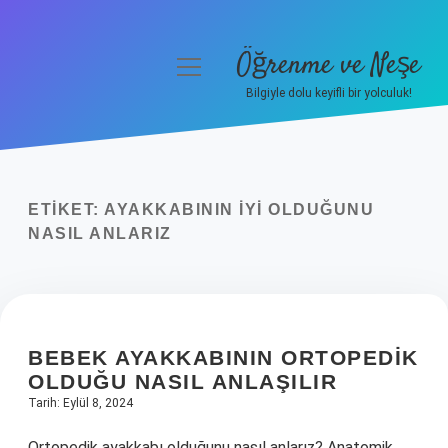
Öğrenme ve Neşe
menüyü
aç
Bilgiyle dolu keyifli bir yolculuk!
Anasayfa
Gizlilik Politikası
ETIKET:
AYAKKABININ IYI OLDUĞUNU
Yasal Uyarı
NASIL ANLARIZ
Hakkımızda
BEBEK AYAKKABININ ORTOPEDIK
OLDUĞU NASIL ANLAŞILIR
Tarih: Eylül 8, 2024
Ortopedik ayakkabı olduğunu nasıl anlarız? Anatomik