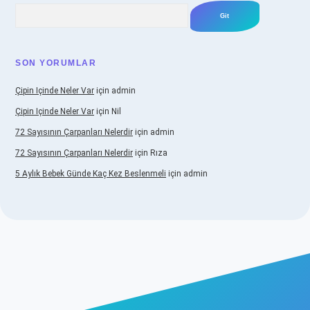
Arama
SON YORUMLAR
Çipin Içinde Neler Var
için
admin
Çipin Içinde Neler Var
için
Nil
72 Sayısının Çarpanları Nelerdir
için
admin
72 Sayısının Çarpanları Nelerdir
için
Rıza
5 Aylık Bebek Günde Kaç Kez Beslenmeli
için
admin
iş
https://www.betexper.xyz/
elexbetgiris.org