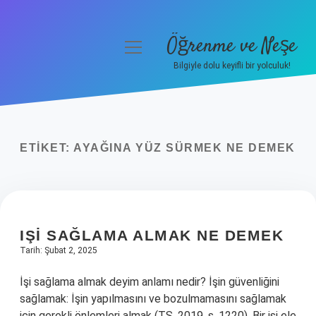
Öğrenme ve Neşe
menüyü
aç
Bilgiyle dolu keyifli bir yolculuk!
Anasayfa
Gizlilik Politikası
ETIKET:
AYAĞINA YÜZ SÜRMEK NE DEMEK
Yasal Uyarı
Hakkımızda
IŞI SAĞLAMA ALMAK NE DEMEK
Tarih: Şubat 2, 2025
İşi sağlama almak deyim anlamı nedir? İşin güvenliğini
sağlamak: İşin yapılmasını ve bozulmamasını sağlamak
için gerekli önlemleri almak (TS, 2019, s. 1220). Bir işi ele