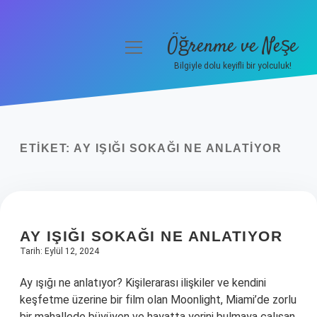
Öğrenme ve Neşe
menüyü
aç
Bilgiyle dolu keyifli bir yolculuk!
Anasayfa
Gizlilik Politikası
ETIKET:
AY IŞIĞI SOKAĞI NE ANLATIYOR
Yasal Uyarı
Hakkımızda
AY IŞIĞI SOKAĞI NE ANLATIYOR
Tarih: Eylül 12, 2024
Ay ışığı ne anlatıyor? Kişilerarası ilişkiler ve kendini
keşfetme üzerine bir film olan Moonlight, Miami’de zorlu
bir mahallede büyüyen ve hayatta yerini bulmaya çalışan