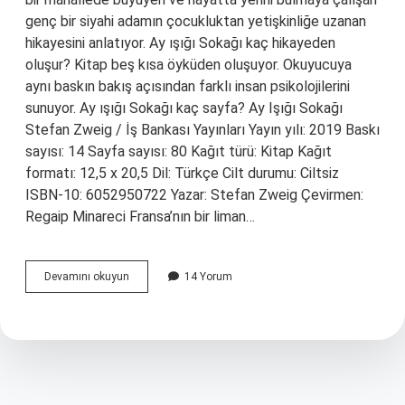
genç bir siyahi adamın çocukluktan yetişkinliğe uzanan
hikayesini anlatıyor. Ay ışığı Sokağı kaç hikayeden
oluşur? Kitap beş kısa öyküden oluşuyor. Okuyucuya
aynı baskın bakış açısından farklı insan psikolojilerini
sunuyor. Ay ışığı Sokağı kaç sayfa? Ay Işığı Sokağı
Stefan Zweig / İş Bankası Yayınları Yayın yılı: 2019 Baskı
sayısı: 14 Sayfa sayısı: 80 Kağıt türü: Kitap Kağıt
formatı: 12,5 x 20,5 Dil: Türkçe Cilt durumu: Ciltsiz
ISBN-10: 6052950722 Yazar: Stefan Zweig Çevirmen:
Regaip Minareci Fransa’nın bir liman…
Ay
Devamını okuyun
14 Yorum
Işığı
Sokağı
Ne
Anlatıyor