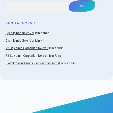
Arama
SON YORUMLAR
Çipin Içinde Neler Var
için
admin
Çipin Içinde Neler Var
için
Nil
72 Sayısının Çarpanları Nelerdir
için
admin
72 Sayısının Çarpanları Nelerdir
için
Rıza
5 Aylık Bebek Günde Kaç Kez Beslenmeli
için
admin
ş
https://www.betexper.xyz/
elexbetgiris.org