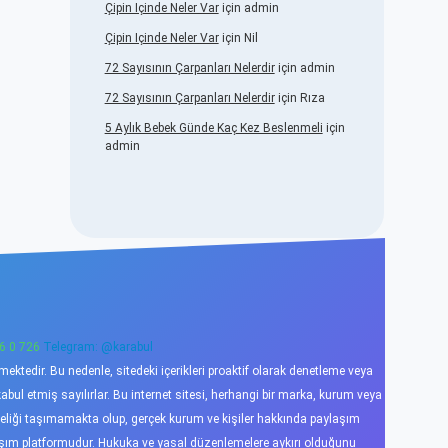
Çipin Içinde Neler Var
için
admin
Çipin Içinde Neler Var
için
Nil
72 Sayısının Çarpanları Nelerdir
için
admin
72 Sayısının Çarpanları Nelerdir
için
Rıza
5 Aylık Bebek Günde Kaç Kez Beslenmeli
için
admin
6 0 726
Telegram: @karabul
ktedir. Bu nedenle, sitedeki içerikleri proaktif olarak denetleme veya
l etmiş sayılırlar. Bu internet sitesi, herhangi bir marka, kurum veya
niteliği taşımamakta olup, gerçek kurum ve kişiler hakkında paylaşım
laşım platformudur. Hukuka ve yasal düzenlemelere aykırı olduğunu