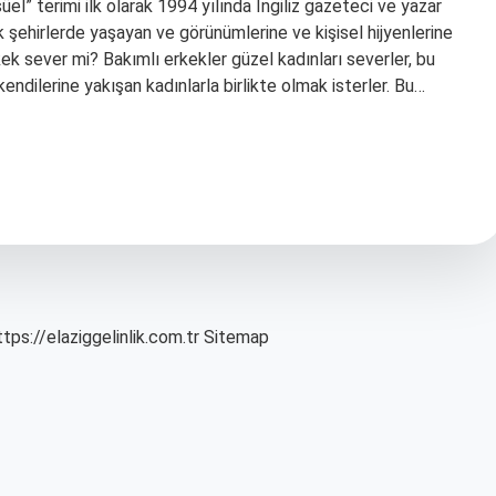
el” terimi ilk olarak 1994 yılında İngiliz gazeteci ve yazar
 şehirlerde yaşayan ve görünümlerine ve kişisel hijyenlerine
kek sever mi? Bakımlı erkekler güzel kadınları severler, bu
endilerine yakışan kadınlarla birlikte olmak isterler. Bu…
ttps://elaziggelinlik.com.tr
Sitemap