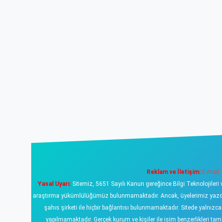
Reklam ve İletişim:
E-mail:
Yasal Uyarı:
Sitemiz, 5651 Sayılı Kanun gereğince Bilgi Teknolojileri 
araştırma yükümlülüğümüz bulunmamaktadır. Ancak, üyelerimiz yazdıklar
şahıs şirketi ile hiçbir bağlantısı bulunmamaktadır. Sitede yalnızc
yapılmamaktadır. Gerçek kurum ve kişiler ile isim benzerlikleri 