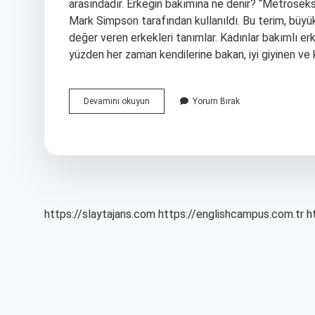
arasındadır. Erkeğin bakımına ne denir? “Metroseksü
Mark Simpson tarafından kullanıldı. Bu terim, büyük
değer veren erkekleri tanımlar. Kadınlar bakımlı er
yüzden her zaman kendilerine bakan, iyi giyinen ve k
Bakımlı
Devamını okuyun
Yorum Bırak
Erkek
Ne
Demek
https://slaytajans.com
https://englishcampus.com.tr
h