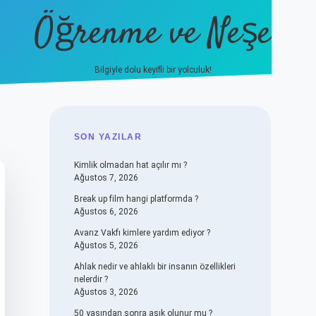
Öğrenme ve Neşe
Bilgiyle dolu keyifli bir yolculuk!
hiltonbet güncel giriş
https://
SIDEBAR
SON YAZILAR
Kimlik olmadan hat açılır mı ?
Ağustos 7, 2026
Break up film hangi platformda ?
Ağustos 6, 2026
Avarız Vakfı kimlere yardım ediyor ?
Ağustos 5, 2026
Ahlak nedir ve ahlaklı bir insanın özellikleri
nelerdir ?
Ağustos 3, 2026
50 yaşından sonra aşık olunur mu ?