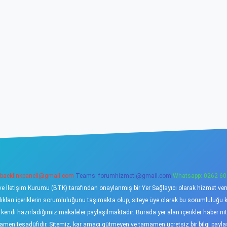
backlinkpaneli@gmail.com
Teams:
forumhizmeti@gmail.com
Whatsapp: 0262 60
ve İletişim Kurumu (BTK) tarafından onaylanmış bir Yer Sağlayıcı olarak hizmet verme
ı içeriklerin sorumluluğunu taşımakta olup, siteye üye olarak bu sorumluluğu kabu
a kendi hazırladığımız makaleler paylaşılmaktadır. Burada yer alan içerikler haber 
tamamen tesadüfidir. Sitemiz, kar amacı gütmeyen ve tamamen ücretsiz bir bilgi pay