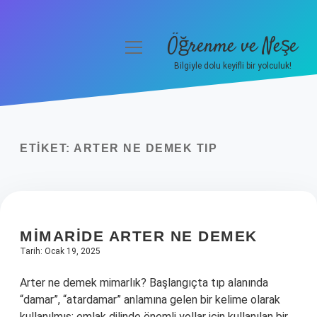
Öğrenme ve Neşe
menüyü
aç
Bilgiyle dolu keyifli bir yolculuk!
Anasayfa
Gizlilik Politikası
ETIKET:
ARTER NE DEMEK TIP
Yasal Uyarı
Hakkımızda
MIMARIDE ARTER NE DEMEK
Tarih: Ocak 19, 2025
Arter ne demek mimarlık? Başlangıçta tıp alanında
“damar”, “atardamar” anlamına gelen bir kelime olarak
kullanılmış; emlak dilinde önemli yollar için kullanılan bir