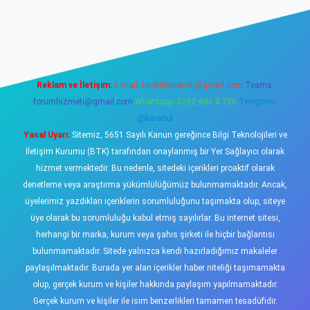
iş
https://www.betexper.xyz/
elexbetgiris.org
Reklam ve İletişim:
E-mail:
backlinkpaneli@gmail.com
Teams:
forumhizmeti@gmail.com
Whatsapp: 0262 606 0 726
Telegram:
@karabul
Yasal Uyarı:
Sitemiz, 5651 Sayılı Kanun gereğince Bilgi Teknolojileri ve
İletişim Kurumu (BTK) tarafından onaylanmış bir Yer Sağlayıcı olarak
hizmet vermektedir. Bu nedenle, sitedeki içerikleri proaktif olarak
denetleme veya araştırma yükümlülüğümüz bulunmamaktadır. Ancak,
üyelerimiz yazdıkları içeriklerin sorumluluğunu taşımakta olup, siteye
üye olarak bu sorumluluğu kabul etmiş sayılırlar. Bu internet sitesi,
herhangi bir marka, kurum veya şahıs şirketi ile hiçbir bağlantısı
bulunmamaktadır. Sitede yalnızca kendi hazırladığımız makaleler
paylaşılmaktadır. Burada yer alan içerikler haber niteliği taşımamakta
olup, gerçek kurum ve kişiler hakkında paylaşım yapılmamaktadır.
Gerçek kurum ve kişiler ile isim benzerlikleri tamamen tesadüfidir.