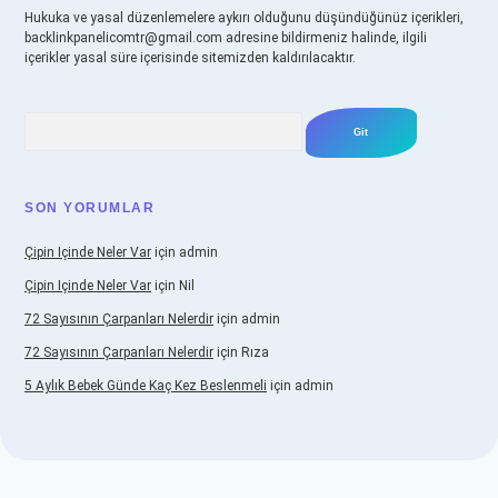
Hukuka ve yasal düzenlemelere aykırı olduğunu düşündüğünüz içerikleri,
backlinkpanelicomtr@gmail.com
adresine bildirmeniz halinde, ilgili
içerikler yasal süre içerisinde sitemizden kaldırılacaktır.
Arama
SON YORUMLAR
Çipin Içinde Neler Var
için
admin
Çipin Içinde Neler Var
için
Nil
72 Sayısının Çarpanları Nelerdir
için
admin
72 Sayısının Çarpanları Nelerdir
için
Rıza
5 Aylık Bebek Günde Kaç Kez Beslenmeli
için
admin