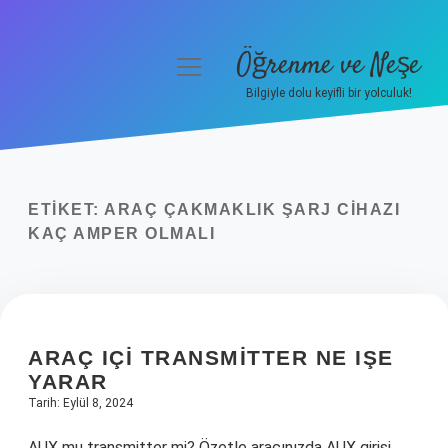
Öğrenme ve Neşe
menüyü
aç
Bilgiyle dolu keyifli bir yolculuk!
Anasayfa
Gizlilik Politikası
ETIKET:
ARAÇ ÇAKMAKLIK ŞARJ CIHAZI
Yasal Uyarı
KAÇ AMPER OLMALI
Hakkımızda
ARAÇ IÇI TRANSMITTER NE IŞE
YARAR
Tarih: Eylül 8, 2024
AUX mu transmitter mi? Özetle aracınızda AUX girişi