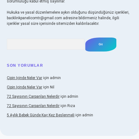
sorumluluğu kabul etmiş sayılırlar.
Hukuka ve yasal düzenlemelere aykırı olduğunu düşündüğünüz içerikleri,
backlinkpanelicomtr@gmail.com
adresine bildirmeniz halinde, ilgili
içerikler yasal süre içerisinde sitemizden kaldırılacaktır.
Arama
SON YORUMLAR
Çipin Içinde Neler Var
için
admin
Çipin Içinde Neler Var
için
Nil
72 Sayısının Çarpanları Nelerdir
için
admin
72 Sayısının Çarpanları Nelerdir
için
Rıza
5 Aylık Bebek Günde Kaç Kez Beslenmeli
için
admin