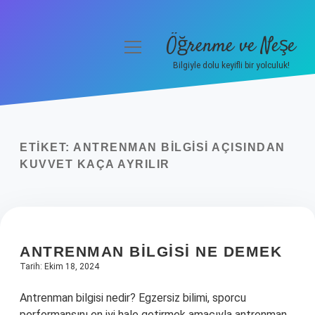
Öğrenme ve Neşe
menüyü
aç
Bilgiyle dolu keyifli bir yolculuk!
Anasayfa
Gizlilik Politikası
ETIKET:
ANTRENMAN BILGISI AÇISINDAN
Yasal Uyarı
KUVVET KAÇA AYRILIR
Hakkımızda
ANTRENMAN BILGISI NE DEMEK
Tarih: Ekim 18, 2024
Antrenman bilgisi nedir? Egzersiz bilimi, sporcu
performansını en iyi hale getirmek amacıyla antrenman