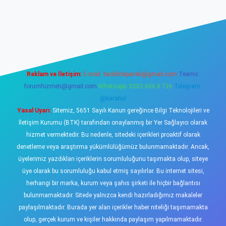
ş
https://www.betexper.xyz/
elexbetgiris.org
Reklam ve İletişim:
E-mail:
backlinkpaneli@gmail.com
Teams:
forumhizmeti@gmail.com
Whatsapp: 0262 606 0 726
Telegram:
@karabul
Yasal Uyarı:
Sitemiz, 5651 Sayılı Kanun gereğince Bilgi Teknolojileri ve
İletişim Kurumu (BTK) tarafından onaylanmış bir Yer Sağlayıcı olarak
hizmet vermektedir. Bu nedenle, sitedeki içerikleri proaktif olarak
denetleme veya araştırma yükümlülüğümüz bulunmamaktadır. Ancak,
üyelerimiz yazdıkları içeriklerin sorumluluğunu taşımakta olup, siteye
üye olarak bu sorumluluğu kabul etmiş sayılırlar. Bu internet sitesi,
herhangi bir marka, kurum veya şahıs şirketi ile hiçbir bağlantısı
bulunmamaktadır. Sitede yalnızca kendi hazırladığımız makaleler
paylaşılmaktadır. Burada yer alan içerikler haber niteliği taşımamakta
olup, gerçek kurum ve kişiler hakkında paylaşım yapılmamaktadır.