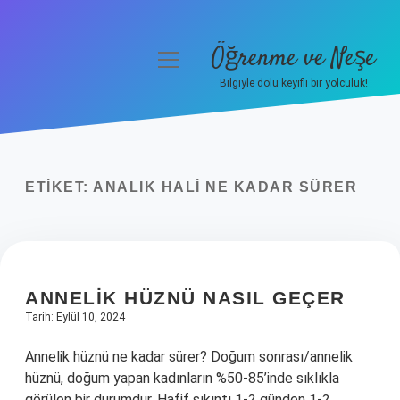
Öğrenme ve Neşe
menüyü
aç
Bilgiyle dolu keyifli bir yolculuk!
Anasayfa
Gizlilik Politikası
ETIKET:
ANALIK HALI NE KADAR SÜRER
Yasal Uyarı
Hakkımızda
ANNELIK HÜZNÜ NASIL GEÇER
Tarih: Eylül 10, 2024
Annelik hüznü ne kadar sürer? Doğum sonrası/annelik
hüznü, doğum yapan kadınların %50-85’inde sıklıkla
görülen bir durumdur. Hafif sıkıntı 1-2 günden 1-2