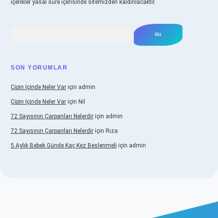
içerikler yasal süre içerisinde sitemizden kaldırılacaktır.
Arama
SON YORUMLAR
Çipin Içinde Neler Var
için
admin
Çipin Içinde Neler Var
için
Nil
72 Sayısının Çarpanları Nelerdir
için
admin
72 Sayısının Çarpanları Nelerdir
için
Rıza
5 Aylık Bebek Günde Kaç Kez Beslenmeli
için
admin
iş
https://www.betexper.xyz/
elexbetgiris.org