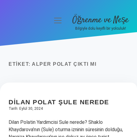
Öğrenme ve Neşe
menüyü
aç
Bilgiyle dolu keyifli bir yolculuk!
Anasayfa
Gizlilik Politikası
ETIKET:
ALPER POLAT ÇIKTI MI
Yasal Uyarı
Hakkımızda
DILAN POLAT ŞULE NEREDE
Tarih: Eylül 30, 2024
Dilan Polatin Yardimcisi Sule nerede? Shaklo
Khaydarova’nın (Sule) oturma izninin süresinin dolduğu,
Nargiza Khaydarova’nın ise dokuz ay önce turist