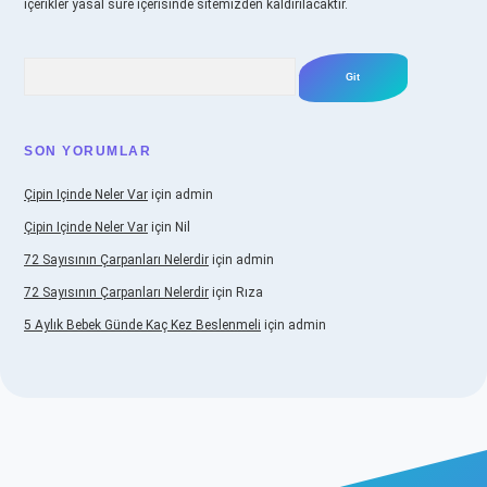
içerikler yasal süre içerisinde sitemizden kaldırılacaktır.
Arama
SON YORUMLAR
Çipin Içinde Neler Var
için
admin
Çipin Içinde Neler Var
için
Nil
72 Sayısının Çarpanları Nelerdir
için
admin
72 Sayısının Çarpanları Nelerdir
için
Rıza
5 Aylık Bebek Günde Kaç Kez Beslenmeli
için
admin
iş
https://www.betexper.xyz/
elexbetgiris.org