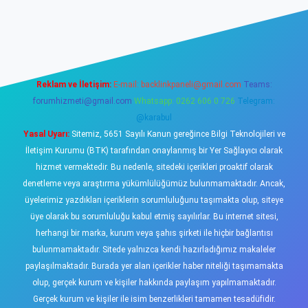
iş
https://www.betexper.xyz/
elexbetgiris.org
Reklam ve İletişim:
E-mail:
backlinkpaneli@gmail.com
Teams:
forumhizmeti@gmail.com
Whatsapp: 0262 606 0 726
Telegram:
@karabul
Yasal Uyarı:
Sitemiz, 5651 Sayılı Kanun gereğince Bilgi Teknolojileri ve
İletişim Kurumu (BTK) tarafından onaylanmış bir Yer Sağlayıcı olarak
hizmet vermektedir. Bu nedenle, sitedeki içerikleri proaktif olarak
denetleme veya araştırma yükümlülüğümüz bulunmamaktadır. Ancak,
üyelerimiz yazdıkları içeriklerin sorumluluğunu taşımakta olup, siteye
üye olarak bu sorumluluğu kabul etmiş sayılırlar. Bu internet sitesi,
herhangi bir marka, kurum veya şahıs şirketi ile hiçbir bağlantısı
bulunmamaktadır. Sitede yalnızca kendi hazırladığımız makaleler
paylaşılmaktadır. Burada yer alan içerikler haber niteliği taşımamakta
olup, gerçek kurum ve kişiler hakkında paylaşım yapılmamaktadır.
Gerçek kurum ve kişiler ile isim benzerlikleri tamamen tesadüfidir.