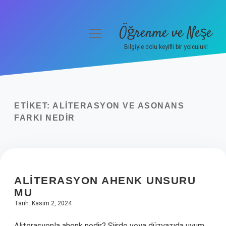
Öğrenme ve Neşe
menüyü
aç
Bilgiyle dolu keyifli bir yolculuk!
Anasayfa
Gizlilik Politikası
ETIKET:
ALITERASYON VE ASONANS
Yasal Uyarı
FARKI NEDIR
Hakkımızda
ALITERASYON AHENK UNSURU
MU
Tarih: Kasım 2, 2024
Aliterasyonla ahenk nedir? Şiirde veya düzyazıda uyum