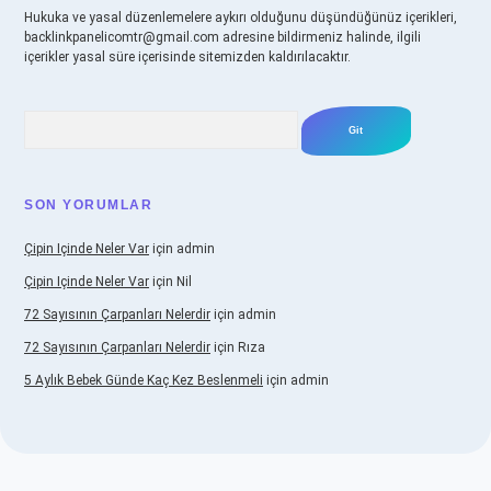
Hukuka ve yasal düzenlemelere aykırı olduğunu düşündüğünüz içerikleri,
backlinkpanelicomtr@gmail.com
adresine bildirmeniz halinde, ilgili
içerikler yasal süre içerisinde sitemizden kaldırılacaktır.
Arama
SON YORUMLAR
Çipin Içinde Neler Var
için
admin
Çipin Içinde Neler Var
için
Nil
72 Sayısının Çarpanları Nelerdir
için
admin
72 Sayısının Çarpanları Nelerdir
için
Rıza
5 Aylık Bebek Günde Kaç Kez Beslenmeli
için
admin