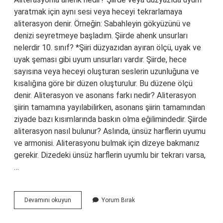
yaratmak için aynı sesi veya heceyi tekrarlamaya
aliterasyon denir. Örneğin: Sabahleyin gökyüzünü ve
denizi seyretmeye başladım. Şiirde ahenk unsurları
nelerdir 10. sınıf? *Şiiri düzyazıdan ayıran ölçü, uyak ve
uyak şeması gibi uyum unsurları vardır. Şiirde, hece
sayısına veya heceyi oluşturan seslerin uzunluğuna ve
kısalığına göre bir düzen oluşturulur. Bu düzene ölçü
denir. Aliterasyon ve asonans farkı nedir? Aliterasyon
şiirin tamamına yayılabilirken, asonans şiirin tamamından
ziyade bazı kısımlarında baskın olma eğilimindedir. Şiirde
aliterasyon nasıl bulunur? Aslında, ünsüz harflerin uyumu
ve armonisi. Aliterasyonu bulmak için dizeye bakmanız
gerekir. Dizedeki ünsüz harflerin uyumlu bir tekrarı varsa,
…
Aliterasyon
Devamını okuyun
Yorum Bırak
Ahenk
Unsuru