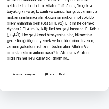
şeklinde tarif edilebilir. Allah’ın “alîm” ismi, “küçük ve
büyük, gizli ve açık, canlı ve cansız her şeyi, zaman ve
mekân sınırlaması olmaksızın en mükemmel şekilde
bilen” anlamına gelir (Gazâlî, s. 92). El alim ne demek
diyanet? El-Alîm (الْعَلِيمُ): İlmi her şeyi kuşatan. El-Kâbız
(الْقَابِضُ): Her şeyi kendi himayesine alan, hikmetinin
gerektirdiği ölçüde yemek ve her türlü nimeti veren,
zamanı gelenlerin ruhlarını teslim alan. Allah’ın 99
isminden alimin anlamı nedir? El Alim ismi, Allah’ın
bilgisinin her şeyi kuşattığı anlamına…
Alîm
Devamını okuyun
Yorum Bırak
Ismi
Ne
Anlama