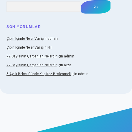
Arama
SON YORUMLAR
Çipin Içinde Neler Var
için
admin
Çipin Içinde Neler Var
için
Nil
72 Sayısının Çarpanları Nelerdir
için
admin
72 Sayısının Çarpanları Nelerdir
için
Rıza
5 Aylık Bebek Günde Kaç Kez Beslenmeli
için
admin
iş
https://www.betexper.xyz/
elexbetgiris.org