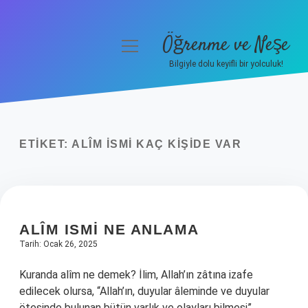
Öğrenme ve Neşe
menüyü
aç
Bilgiyle dolu keyifli bir yolculuk!
Anasayfa
Gizlilik Politikası
ETIKET:
ALÎM ISMI KAÇ KIŞIDE VAR
Yasal Uyarı
Hakkımızda
ALÎM ISMI NE ANLAMA
Tarih: Ocak 26, 2025
Kuranda alîm ne demek? İlim, Allah’ın zâtına izafe
edilecek olursa, “Allah’ın, duyular âleminde ve duyular
ötesinde bulunan bütün varlık ve olayları bilmesi”