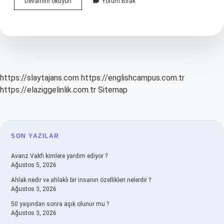
Aktivasyon
Devamını okuyun
Yorum Bırak
Enerjisini
Ne
Düşürür
Kimya
https://slaytajans.com
https://englishcampus.com.tr
https://elaziggelinlik.com.tr
Sitemap
SIDEBAR
SON YAZILAR
Avarız Vakfı kimlere yardım ediyor ?
Ağustos 5, 2026
Ahlak nedir ve ahlaklı bir insanın özellikleri nelerdir ?
Ağustos 3, 2026
50 yaşından sonra aşık olunur mu ?
Ağustos 3, 2026