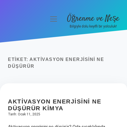
Öğrenme ve Neşe
menüyü
aç
Bilgiyle dolu keyifli bir yolculuk!
Anasayfa
Gizlilik Politikası
ETIKET:
AKTIVASYON ENERJISINI NE
Yasal Uyarı
DÜŞÜRÜR
Hakkımızda
AKTIVASYON ENERJISINI NE
DÜŞÜRÜR KIMYA
Tarih: Ocak 11, 2025
Aktivasyon enerjisini ne düşürür? Oda sıcaklığında