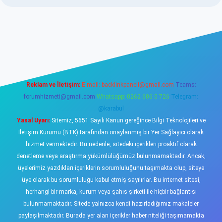
ş
https://www.betexper.xyz/
elexbetgiris.org
Reklam ve İletişim:
E-mail:
backlinkpaneli@gmail.com
Teams:
forumhizmeti@gmail.com
Whatsapp: 0262 606 0 726
Telegram:
@karabul
Yasal Uyarı:
Sitemiz, 5651 Sayılı Kanun gereğince Bilgi Teknolojileri ve
İletişim Kurumu (BTK) tarafından onaylanmış bir Yer Sağlayıcı olarak
hizmet vermektedir. Bu nedenle, sitedeki içerikleri proaktif olarak
denetleme veya araştırma yükümlülüğümüz bulunmamaktadır. Ancak,
üyelerimiz yazdıkları içeriklerin sorumluluğunu taşımakta olup, siteye
üye olarak bu sorumluluğu kabul etmiş sayılırlar. Bu internet sitesi,
herhangi bir marka, kurum veya şahıs şirketi ile hiçbir bağlantısı
bulunmamaktadır. Sitede yalnızca kendi hazırladığımız makaleler
paylaşılmaktadır. Burada yer alan içerikler haber niteliği taşımamakta