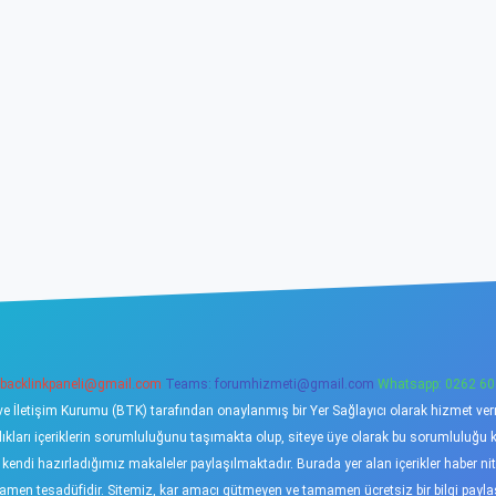
backlinkpaneli@gmail.com
Teams:
forumhizmeti@gmail.com
Whatsapp: 0262 60
ve İletişim Kurumu (BTK) tarafından onaylanmış bir Yer Sağlayıcı olarak hizmet verme
ı içeriklerin sorumluluğunu taşımakta olup, siteye üye olarak bu sorumluluğu kabu
a kendi hazırladığımız makaleler paylaşılmaktadır. Burada yer alan içerikler haber 
tamamen tesadüfidir. Sitemiz, kar amacı gütmeyen ve tamamen ücretsiz bir bilgi pay