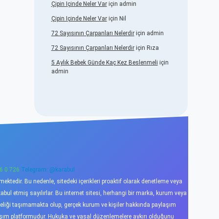
Çipin Içinde Neler Var
için
admin
Çipin Içinde Neler Var
için
Nil
72 Sayısının Çarpanları Nelerdir
için
admin
72 Sayısının Çarpanları Nelerdir
için
Rıza
5 Aylık Bebek Günde Kaç Kez Beslenmeli
için
admin
6 0 726
Telegram: @karabul
ktedir. Bu nedenle, sitedeki içerikleri proaktif olarak denetleme veya
l etmiş sayılırlar. Bu internet sitesi, herhangi bir marka, kurum veya
niteliği taşımamakta olup, gerçek kurum ve kişiler hakkında paylaşım
laşım platformudur. Hukuka ve yasal düzenlemelere aykırı olduğunu