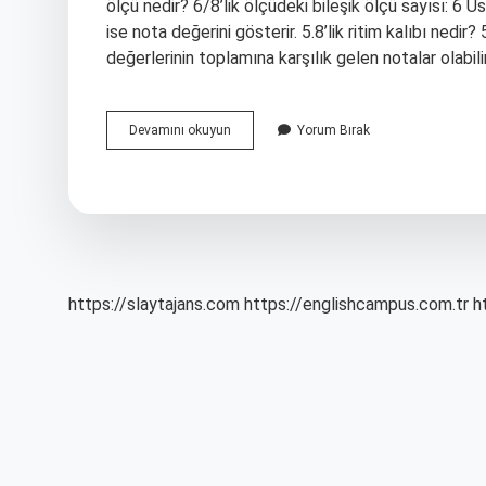
ölçü nedir? 6/8’lik ölçüdeki bileşik ölçü sayısı: 6 Ü
ise nota değerini gösterir. 5.8’lik ritim kalıbı nedir
değerlerinin toplamına karşılık gelen notalar olabili
6
Devamını okuyun
Yorum Bırak
8
Lik
Ritim
Nasıl
Çalınır
https://slaytajans.com
https://englishcampus.com.tr
h