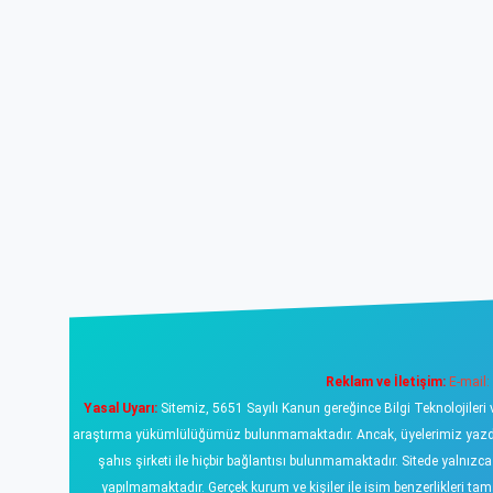
Reklam ve İletişim:
E-mail:
Yasal Uyarı:
Sitemiz, 5651 Sayılı Kanun gereğince Bilgi Teknolojileri 
araştırma yükümlülüğümüz bulunmamaktadır. Ancak, üyelerimiz yazdıklar
şahıs şirketi ile hiçbir bağlantısı bulunmamaktadır. Sitede yalnızc
yapılmamaktadır. Gerçek kurum ve kişiler ile isim benzerlikleri 