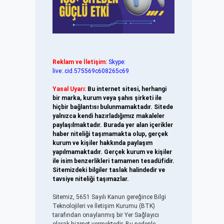
Reklam ve İletişim:
Skype:
live:.cid.575569c608265c69
Yasal Uyarı:
Bu internet sitesi, herhangi
bir marka, kurum veya şahıs şirketi ile
hiçbir bağlantısı bulunmamaktadır. Sitede
yalnızca kendi hazırladığımız makaleler
paylaşılmaktadır. Burada yer alan içerikler
haber niteliği taşımamakta olup, gerçek
kurum ve kişiler hakkında paylaşım
yapılmamaktadır. Gerçek kurum ve kişiler
ile isim benzerlikleri tamamen tesadüfidir.
Sitemizdeki bilgiler taslak halindedir ve
tavsiye niteliği taşımazlar.
Sitemiz, 5651 Sayılı Kanun gereğince Bilgi
Teknolojileri ve İletişim Kurumu (BTK)
tarafından onaylanmış bir Yer Sağlayıcı