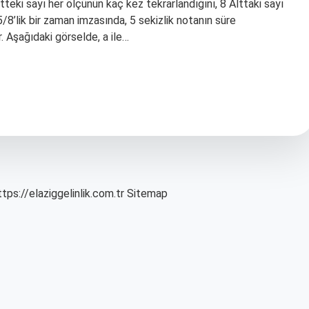
stteki sayı her ölçünün kaç kez tekrarlandığını, 8 Alttaki sayı
? 5/8’lik bir zaman imzasında, 5 sekizlik notanın süre
r. Aşağıdaki görselde, a ile…
ttps://elaziggelinlik.com.tr
Sitemap