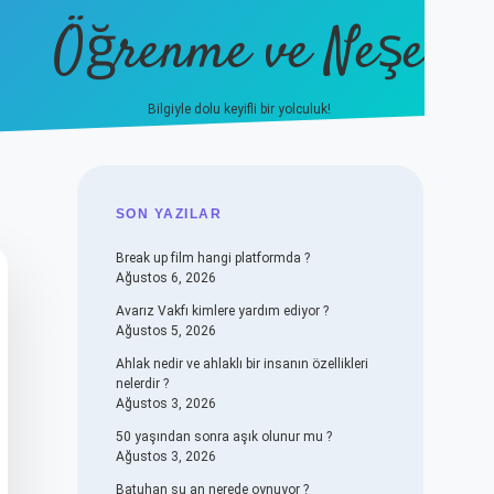
Öğrenme ve Neşe
Bilgiyle dolu keyifli bir yolculuk!
hiltonbet güncel giriş
https:/
SIDEBAR
SON YAZILAR
Break up film hangi platformda ?
Ağustos 6, 2026
Avarız Vakfı kimlere yardım ediyor ?
Ağustos 5, 2026
Ahlak nedir ve ahlaklı bir insanın özellikleri
nelerdir ?
Ağustos 3, 2026
50 yaşından sonra aşık olunur mu ?
Ağustos 3, 2026
Batuhan şu an nerede oynuyor ?