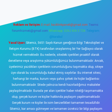
iş
https://www.betexper.xyz/
elexbetgiris.org
Reklam ve İletişim:
E-mail:
backlinkpaneli@gmail.com
Teams:
forumhizmeti@gmail.com
Whatsapp: 0262 606 0 726
Telegram:
@karabul
Yasal Uyarı:
Sitemiz, 5651 Sayılı Kanun gereğince Bilgi Teknolojileri ve
İletişim Kurumu (BTK) tarafından onaylanmış bir Yer Sağlayıcı olarak
hizmet vermektedir. Bu nedenle, sitedeki içerikleri proaktif olarak
denetleme veya araştırma yükümlülüğümüz bulunmamaktadır. Ancak,
üyelerimiz yazdıkları içeriklerin sorumluluğunu taşımakta olup, siteye
üye olarak bu sorumluluğu kabul etmiş sayılırlar. Bu internet sitesi,
herhangi bir marka, kurum veya şahıs şirketi ile hiçbir bağlantısı
bulunmamaktadır. Sitede yalnızca kendi hazırladığımız makaleler
paylaşılmaktadır. Burada yer alan içerikler haber niteliği taşımamakta
olup, gerçek kurum ve kişiler hakkında paylaşım yapılmamaktadır.
Gerçek kurum ve kişiler ile isim benzerlikleri tamamen tesadüfidir.
Sitemiz, kar amacı gütmeyen ve tamamen ücretsiz bir bilgi paylaşım