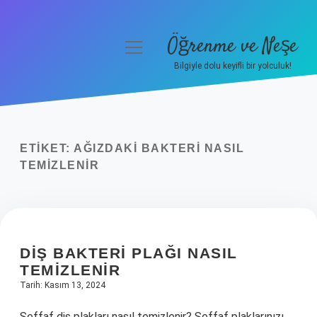
Öğrenme ve Neşe
menüyü
aç
Bilgiyle dolu keyifli bir yolculuk!
Anasayfa
Gizlilik Politikası
ETIKET:
AĞIZDAKI BAKTERI NASIL
Yasal Uyarı
TEMIZLENIR
Hakkımızda
DIŞ BAKTERI PLAĞI NASIL
TEMIZLENIR
Tarih: Kasım 13, 2024
Seffaf diş plakları nasıl temizlenir? Şeffaf plaklarınızı