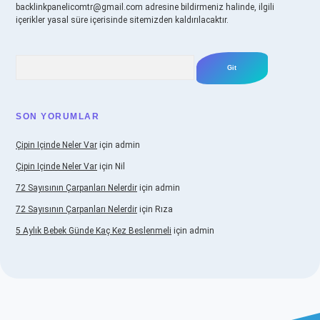
backlinkpanelicomtr@gmail.com
adresine bildirmeniz halinde, ilgili
içerikler yasal süre içerisinde sitemizden kaldırılacaktır.
Arama
SON YORUMLAR
Çipin Içinde Neler Var
için
admin
Çipin Içinde Neler Var
için
Nil
72 Sayısının Çarpanları Nelerdir
için
admin
72 Sayısının Çarpanları Nelerdir
için
Rıza
5 Aylık Bebek Günde Kaç Kez Beslenmeli
için
admin