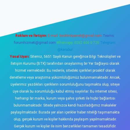
iş
https://www.betexper.xyz/
elexbetgiris.org
Reklam ve İletişim:
E-mail:
backlinkpaneli@gmail.com
Teams:
forumhizmeti@gmail.com
Whatsapp: 0262 606 0 726
Telegram:
@karabul
Yasal Uyarı:
Sitemiz, 5651 Sayılı Kanun gereğince Bilgi Teknolojileri ve
İletişim Kurumu (BTK) tarafından onaylanmış bir Yer Sağlayıcı olarak
hizmet vermektedir. Bu nedenle, sitedeki içerikleri proaktif olarak
denetleme veya araştırma yükümlülüğümüz bulunmamaktadır. Ancak,
üyelerimiz yazdıkları içeriklerin sorumluluğunu taşımakta olup, siteye
üye olarak bu sorumluluğu kabul etmiş sayılırlar. Bu internet sitesi,
herhangi bir marka, kurum veya şahıs şirketi ile hiçbir bağlantısı
bulunmamaktadır. Sitede yalnızca kendi hazırladığımız makaleler
paylaşılmaktadır. Burada yer alan içerikler haber niteliği taşımamakta
olup, gerçek kurum ve kişiler hakkında paylaşım yapılmamaktadır.
Gerçek kurum ve kişiler ile isim benzerlikleri tamamen tesadüfidir.