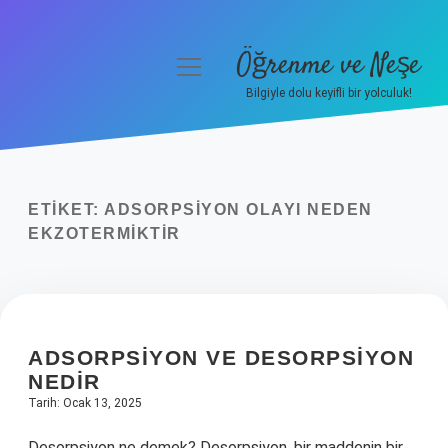
Öğrenme ve Neşe
menüyü
aç
Bilgiyle dolu keyifli bir yolculuk!
Anasayfa
Gizlilik Politikası
ETIKET:
ADSORPSIYON OLAYI NEDEN
Yasal Uyarı
EKZOTERMIKTIR
Hakkımızda
ADSORPSIYON VE DESORPSIYON
NEDIR
Tarih: Ocak 13, 2025
Desorpsiyon ne demek? Desorpsiyon, bir maddenin bir