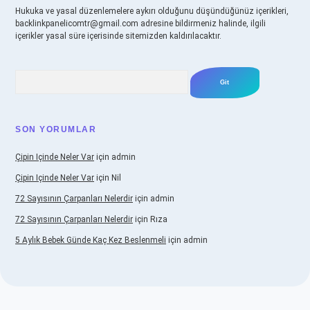
Hukuka ve yasal düzenlemelere aykırı olduğunu düşündüğünüz içerikleri,
backlinkpanelicomtr@gmail.com
adresine bildirmeniz halinde, ilgili
içerikler yasal süre içerisinde sitemizden kaldırılacaktır.
Arama
SON YORUMLAR
Çipin Içinde Neler Var
için
admin
Çipin Içinde Neler Var
için
Nil
72 Sayısının Çarpanları Nelerdir
için
admin
72 Sayısının Çarpanları Nelerdir
için
Rıza
5 Aylık Bebek Günde Kaç Kez Beslenmeli
için
admin