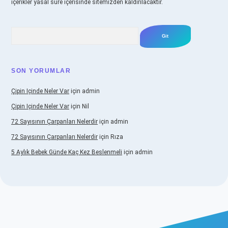
içerikler yasal süre içerisinde sitemizden kaldırılacaktır.
Arama
SON YORUMLAR
Çipin Içinde Neler Var
için
admin
Çipin Içinde Neler Var
için
Nil
72 Sayısının Çarpanları Nelerdir
için
admin
72 Sayısının Çarpanları Nelerdir
için
Rıza
5 Aylık Bebek Günde Kaç Kez Beslenmeli
için
admin
ş
https://www.betexper.xyz/
elexbetgiris.org