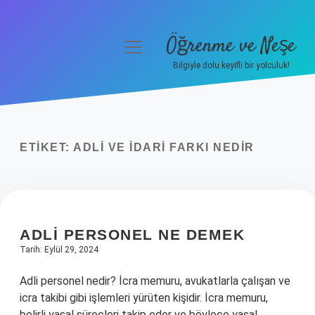
Öğrenme ve Neşe
menüyü
aç
Bilgiyle dolu keyifli bir yolculuk!
Anasayfa
Gizlilik Politikası
ETIKET:
ADLI VE IDARI FARKI NEDIR
Yasal Uyarı
Hakkımızda
ADLI PERSONEL NE DEMEK
Tarih: Eylül 29, 2024
Adli personel nedir? İcra memuru, avukatlarla çalışan ve
icra takibi gibi işlemleri yürüten kişidir. İcra memuru,
belirli yasal süreçleri takip eder ve böylece yasal