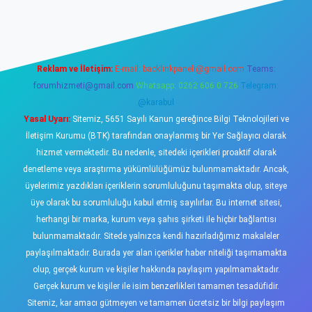
iş
https://www.betexper.xyz/
elexbetgiris.org
Reklam ve İletişim:
E-mail:
backlinkpaneli@gmail.com
Teams:
forumhizmeti@gmail.com
Whatsapp: 0262 606 0 726
Telegram:
@karabul
Yasal Uyarı:
Sitemiz, 5651 Sayılı Kanun gereğince Bilgi Teknolojileri ve
İletişim Kurumu (BTK) tarafından onaylanmış bir Yer Sağlayıcı olarak
hizmet vermektedir. Bu nedenle, sitedeki içerikleri proaktif olarak
denetleme veya araştırma yükümlülüğümüz bulunmamaktadır. Ancak,
üyelerimiz yazdıkları içeriklerin sorumluluğunu taşımakta olup, siteye
üye olarak bu sorumluluğu kabul etmiş sayılırlar. Bu internet sitesi,
herhangi bir marka, kurum veya şahıs şirketi ile hiçbir bağlantısı
bulunmamaktadır. Sitede yalnızca kendi hazırladığımız makaleler
paylaşılmaktadır. Burada yer alan içerikler haber niteliği taşımamakta
olup, gerçek kurum ve kişiler hakkında paylaşım yapılmamaktadır.
Gerçek kurum ve kişiler ile isim benzerlikleri tamamen tesadüfidir.
Sitemiz, kar amacı gütmeyen ve tamamen ücretsiz bir bilgi paylaşım