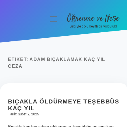
Öğrenme ve Neşe
menüyü
aç
Bilgiyle dolu keyifli bir yolculuk!
Anasayfa
Gizlilik Politikası
ETIKET:
ADAM BIÇAKLAMAK KAÇ YIL
Yasal Uyarı
CEZA
Hakkımızda
BIÇAKLA ÖLDÜRMEYE TEŞEBBÜS
KAÇ YIL
Tarih: Şubat 2, 2025
Bıçakla kasten adam öldürmeye teşebbüs cezası kaç