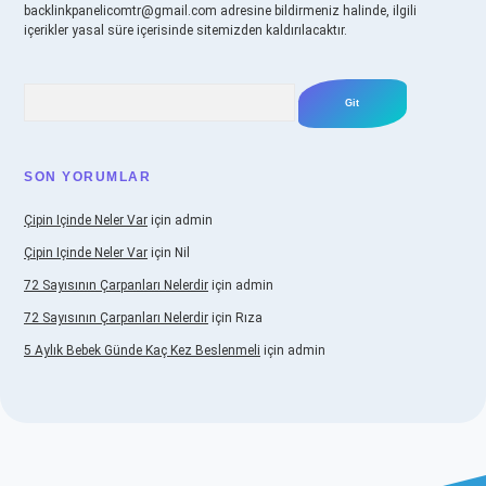
backlinkpanelicomtr@gmail.com
adresine bildirmeniz halinde, ilgili
içerikler yasal süre içerisinde sitemizden kaldırılacaktır.
Arama
SON YORUMLAR
Çipin Içinde Neler Var
için
admin
Çipin Içinde Neler Var
için
Nil
72 Sayısının Çarpanları Nelerdir
için
admin
72 Sayısının Çarpanları Nelerdir
için
Rıza
5 Aylık Bebek Günde Kaç Kez Beslenmeli
için
admin