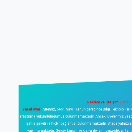
Reklam ve İletişim:
E-mail:
Yasal Uyarı:
Sitemiz, 5651 Sayılı Kanun gereğince Bilgi Teknolojileri 
araştırma yükümlülüğümüz bulunmamaktadır. Ancak, üyelerimiz yazdıklar
şahıs şirketi ile hiçbir bağlantısı bulunmamaktadır. Sitede yalnızc
yapılmamaktadır. Gerçek kurum ve kişiler ile isim benzerlikleri 