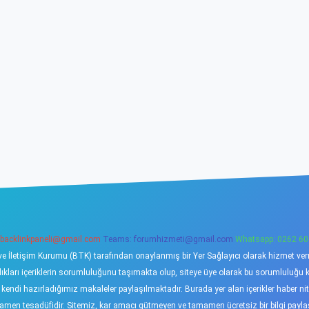
backlinkpaneli@gmail.com
Teams:
forumhizmeti@gmail.com
Whatsapp: 0262 60
ve İletişim Kurumu (BTK) tarafından onaylanmış bir Yer Sağlayıcı olarak hizmet verme
ı içeriklerin sorumluluğunu taşımakta olup, siteye üye olarak bu sorumluluğu kabu
a kendi hazırladığımız makaleler paylaşılmaktadır. Burada yer alan içerikler haber 
tamamen tesadüfidir. Sitemiz, kar amacı gütmeyen ve tamamen ücretsiz bir bilgi pay