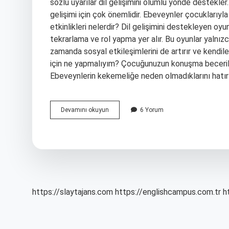
sözlü uyarılar dil gelişimini olumlu yönde destekl
gelişimi için çok önemlidir. Ebeveynler çocuklarıyla
etkinlikleri nelerdir? Dil gelişimini destekleyen oy
tekrarlama ve rol yapma yer alır. Bu oyunlar yalnızc
zamanda sosyal etkileşimlerini de artırır ve kendil
için ne yapmalıyım? Çocuğunuzun konuşma beceriler
Ebeveynlerin kekemeliğe neden olmadıklarını hatırl
Çocuklarda
Devamını okuyun
6 Yorum
Dil
Gelişimi
Nasıl
Desteklenir
https://slaytajans.com
https://englishcampus.com.tr
h