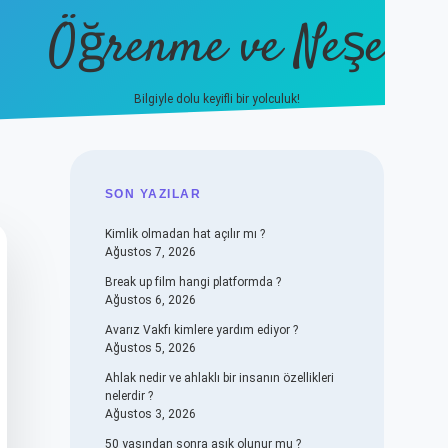
Öğrenme ve Neşe
Bilgiyle dolu keyifli bir yolculuk!
hiltonbet güncel giriş
https://
SIDEBAR
SON YAZILAR
Kimlik olmadan hat açılır mı ?
Ağustos 7, 2026
Break up film hangi platformda ?
Ağustos 6, 2026
Avarız Vakfı kimlere yardım ediyor ?
Ağustos 5, 2026
Ahlak nedir ve ahlaklı bir insanın özellikleri
nelerdir ?
Ağustos 3, 2026
50 yaşından sonra aşık olunur mu ?