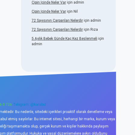
Çipin Içinde Neler Var
için
admin
Çipin Içinde Neler Var
için
Nil
72 Sayısının Çarpanları Nelerdir
için
admin
72 Sayısının Çarpanları Nelerdir
için
Rıza
5 Aylık Bebek Günde Kaç Kez Beslenmeli
için
admin
6 0 726
Telegram: @karabul
ktedir. Bu nedenle, sitedeki içerikleri proaktif olarak denetleme veya
l etmiş sayılırlar. Bu internet sitesi, herhangi bir marka, kurum veya
niteliği taşımamakta olup, gerçek kurum ve kişiler hakkında paylaşım
laşım platformudur. Hukuka ve yasal düzenlemelere aykırı olduğunu