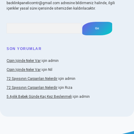
backlinkpanelicomtr@gmail.com
adresine bildirmeniz halinde, ilgili
içerikler yasal süre içerisinde sitemizden kaldırılacaktır.
Arama
SON YORUMLAR
Çipin Içinde Neler Var
için
admin
Çipin Içinde Neler Var
için
Nil
72 Sayısının Çarpanları Nelerdir
için
admin
72 Sayısının Çarpanları Nelerdir
için
Rıza
5 Aylık Bebek Günde Kaç Kez Beslenmeli
için
admin