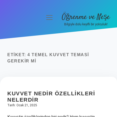
Öğrenme ve Neşe
menüyü
aç
Bilgiyle dolu keyifli bir yolculuk!
Anasayfa
Gizlilik Politikası
ETIKET:
4 TEMEL KUVVET TEMASI
Yasal Uyarı
GEREKIR MI
Hakkımızda
KUVVET NEDIR ÖZELLIKLERI
NELERDIR
Tarih: Ocak 21, 2025
Kuvvetin özelliklerinden biri nedir? Hem kuvvetin