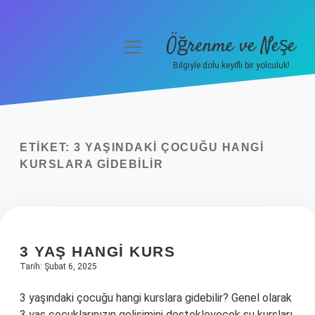
Öğrenme ve Neşe
menüyü
aç
Bilgiyle dolu keyifli bir yolculuk!
Anasayfa
Gizlilik Politikası
ETIKET:
3 YAŞINDAKI ÇOCUĞU HANGI
Yasal Uyarı
KURSLARA GIDEBILIR
Hakkımızda
3 YAŞ HANGI KURS
Tarih: Şubat 6, 2025
3 yaşındaki çocuğu hangi kurslara gidebilir? Genel olarak
3 yaş çocuklarınızın gelişimini destekleyecek şu kursları