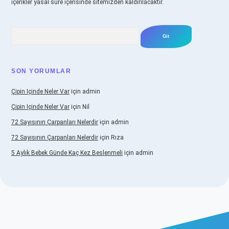
içerikler yasal süre içerisinde sitemizden kaldırılacaktır.
Arama
SON YORUMLAR
Çipin Içinde Neler Var
için
admin
Çipin Içinde Neler Var
için
Nil
72 Sayısının Çarpanları Nelerdir
için
admin
72 Sayısının Çarpanları Nelerdir
için
Rıza
5 Aylık Bebek Günde Kaç Kez Beslenmeli
için
admin
ş
https://www.betexper.xyz/
elexbetgiris.org